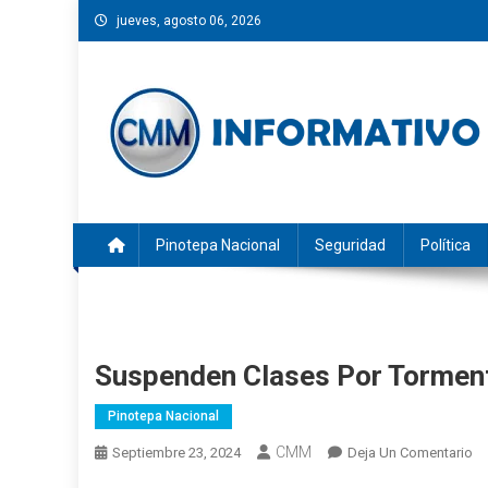
Saltar
jueves, agosto 06, 2026
al
contenido
CMM INFORMATIVO
Noticias de Pinotepa Nacional y la Costa de Oaxaca. Gen
Pinotepa Nacional
Seguridad
Política
Suspenden Clases Por Torment
Pinotepa Nacional
CMM
En
Septiembre 23, 2024
Deja Un Comentario
Su