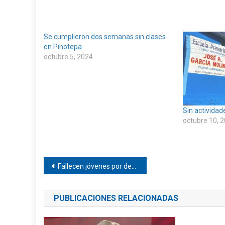
Se cumplieron dos semanas sin clases
en Pinotepa
octubre 5, 2024
Sin actividad
octubre 10, 
Navegación
Fallecen jóvenes por dengue en la costa
de
PUBLICACIONES RELACIONADAS
entradas