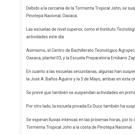
Cl
Debido a la cercanía de la Tormenta Tropical John, se sus
Po
Pinotepa Nacional, Oaxaca.
To
Tr
Las escuelas de nivel superior, como el Instituto Tecnológ
Jo
actividades este día.
En
Pi
Asimismo, el Centro de Bachillerato Tecnológico Agropecua
Oaxaca, plantel 03, y la Escuela Preparatoria Emiliano Z
En cuanto a las escuelas secundarias, algunas han suspe
la José A. Baños Aguirre y la 5 de Mayo, ambas en esta c
Se prevé que también se suspendan actividades en primari
Por otro lado, la escuela privada Ex Duco también ha susp
Se esperan lluvias intensas en las próximas horas, por lo
Tormenta Tropical John a la costa de Pinotepa Nacional.