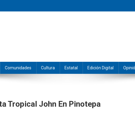
eramos y producimos la información.
Comunidades
Cultura
Estatal
Edición Digital
Opini
a Tropical John En Pinotepa
spenden