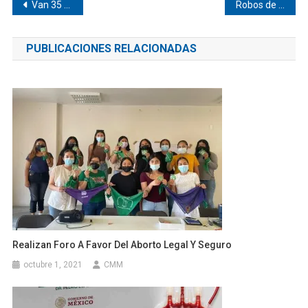
Navegación
Van 35 sismos en Pinotepa
Robos de ganado en municipios cercanos a Pinotepa
de
PUBLICACIONES RELACIONADAS
entradas
Realizan Foro A Favor Del Aborto Legal Y Seguro
octubre 1, 2021
CMM