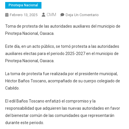
Pinotepa Nacional
CMM
En
Febrero 13, 2025
Deja Un Comentario
Toma
Toma de protesta de las autoridades auxiliares del municipio de
De
Pinotepa Nacional, Oaxaca.
Protesta
De
Este día, en un acto público, se tomó protesta a las autoridades
Las
auxiliares electas para el periodo 2025-2027 en el municipio de
Autoridades
Pinotepa Nacional, Oaxaca.
Auxiliares
Del
La toma de protesta fue realizada por el presidente municipal,
Municipio
Héctor Baños Toscano, acompañado de su cuerpo colegiado de
De
Pinotepa
Cabildo.
El edil Baños Toscano enfatizó el compromiso y la
responsabilidad que adquieren las nuevas autoridades en favor
del bienestar común de las comunidades que representarán
durante este periodo.