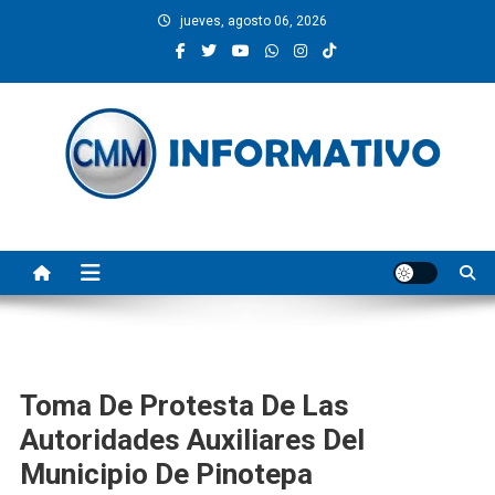
Saltar
jueves, agosto 06, 2026
al
contenido
CMM INFORMATIVO
Noticias de Pinotepa Nacional y la Costa de Oaxaca. Generamos y
producimos la información.
Toma De Protesta De Las
Autoridades Auxiliares Del
Municipio De Pinotepa