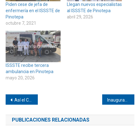
Piden cese de jefa de
Llegan nuevos especialistas
enfermería en el ISSSTE de
al ISSSTE de Pinotepa
Pinotepa
abril 29, 2026
octubre 7, 2021
ISSSTE recibe tercera
ambulancia en Pinotepa
mayo 20, 2026
Navegación
Así el Carnaval en San Miguel Tlacamama
Inauguran mural en San Juan Colorado
de
PUBLICACIONES RELACIONADAS
entradas