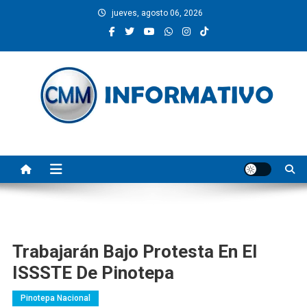
Saltar
jueves, agosto 06, 2026
al
contenido
CMM INFORMATIVO
Noticias de Pinotepa Nacional y la Costa de Oaxaca. Generamos y
producimos la información.
Trabajarán Bajo Protesta En El
ISSSTE De Pinotepa
Pinotepa Nacional