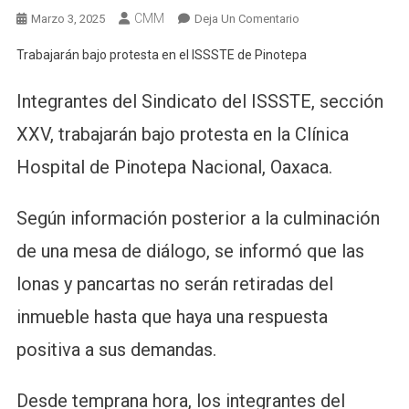
CMM
En
Marzo 3, 2025
Deja Un Comentario
Trabajarán
Trabajarán bajo protesta en el ISSSTE de Pinotepa
Bajo
Protesta
Integrantes del Sindicato del ISSSTE, sección
En
El
XXV, trabajarán bajo protesta en la Clínica
ISSSTE
Hospital de Pinotepa Nacional, Oaxaca.
De
Pinotepa
Según información posterior a la culminación
de una mesa de diálogo, se informó que las
lonas y pancartas no serán retiradas del
inmueble hasta que haya una respuesta
positiva a sus demandas.
Desde temprana hora, los integrantes del