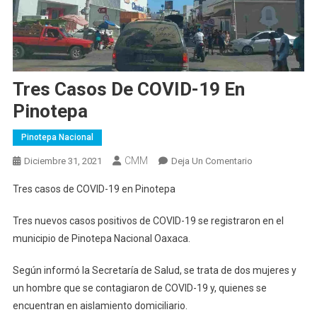
Tres Casos De COVID-19 En
Pinotepa
Pinotepa Nacional
CMM
En
Diciembre 31, 2021
Deja Un Comentario
Tres
Tres casos de COVID-19 en Pinotepa
Casos
De
Tres nuevos casos positivos de COVID-19 se registraron en el
COVID-
municipio de Pinotepa Nacional Oaxaca.
19
En
Según informó la Secretaría de Salud, se trata de dos mujeres y
Pinotepa
un hombre que se contagiaron de COVID-19 y, quienes se
encuentran en aislamiento domiciliario.