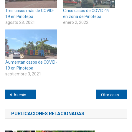
Tres casos más de COVID-
Cinco casos de COVID-19
19 en Pinotepa
en zona de Pinotepa
agosto 28, 2021
enero 2, 2022
Aumentan casos de COVID-
19 en Pinotepa
septiembre 3, 2021
Navegación
Asesinan a empresario de Pinotepa
Otro caso de COVID-19 en Tlacamama
de
PUBLICACIONES RELACIONADAS
entradas