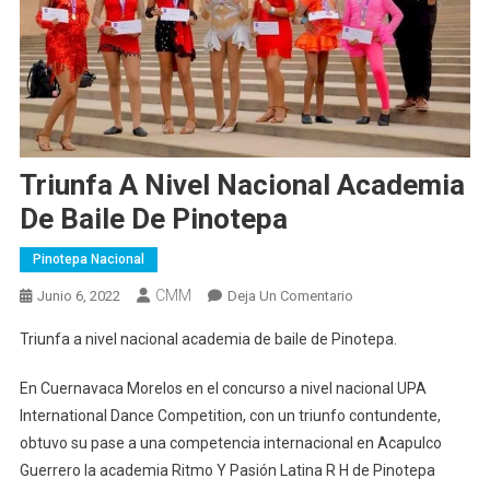
Triunfa A Nivel Nacional Academia
De Baile De Pinotepa
Pinotepa Nacional
CMM
En
Junio 6, 2022
Deja Un Comentario
Triunfa
Triunfa a nivel nacional academia de baile de Pinotepa.
A
Nivel
En Cuernavaca Morelos en el concurso a nivel nacional UPA
Nacional
International Dance Competition, con un triunfo contundente,
Academia
obtuvo su pase a una competencia internacional en Acapulco
De
Guerrero la academia Ritmo Y Pasión Latina R H de Pinotepa
Baile