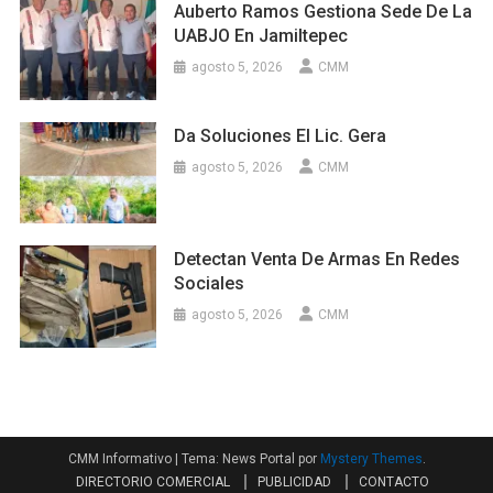
Auberto Ramos Gestiona Sede De La
UABJO En Jamiltepec
agosto 5, 2026
CMM
Da Soluciones El Lic. Gera
agosto 5, 2026
CMM
Detectan Venta De Armas En Redes
Sociales
agosto 5, 2026
CMM
CMM Informativo
|
Tema: News Portal por
Mystery Themes
.
DIRECTORIO COMERCIAL
PUBLICIDAD
CONTACTO