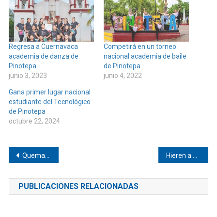
Regresa a Cuernavaca
Competirá en un torneo
academia de danza de
nacional academia de baile
Pinotepa
de Pinotepa
junio 3, 2023
junio 4, 2022
Gana primer lugar nacional
estudiante del Tecnológico
de Pinotepa
octubre 22, 2024
Navegación
Queman paquetería electoral en San Miguel del Puerto y Tonameca
Hieren a masculino en Pinotepa
de
PUBLICACIONES RELACIONADAS
entradas