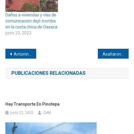
Daños a viviendas y vías de
comunicación dejó tromba
en la costa chica de Oaxaca
junio 23, 2023
Navegación
Antonino Morales Toledo se registra como Senador de la República en la LXVI Legislatura
Asaltaron el Ok de Pinotepa
de
PUBLICACIONES RELACIONADAS
entradas
Hay Transporte En Pinotepa
junio 22, 2025
CMM