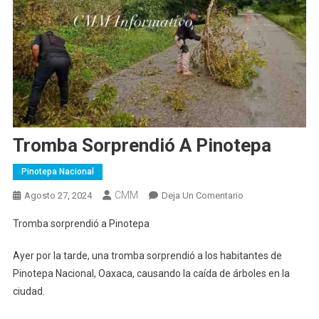
Tromba Sorprendió A Pinotepa
Pinotepa Nacional
CMM
En
Agosto 27, 2024
Deja Un Comentario
Tromba
Tromba sorprendió a Pinotepa
Sorprendió
A
Ayer por la tarde, una tromba sorprendió a los habitantes de
Pinotepa
Pinotepa Nacional, Oaxaca, causando la caída de árboles en la
ciudad.