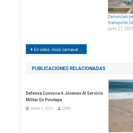
Denuncian pé
transporte O
junio 21, 202
Navegación
En video: inició carnaval 2024 en Pinotepa
de
PUBLICACIONES RELACIONADAS
entradas
Defensa Convoca A Jóvenes Al Servicio
Militar En Pinotepa
enero 7, 2026
CMM