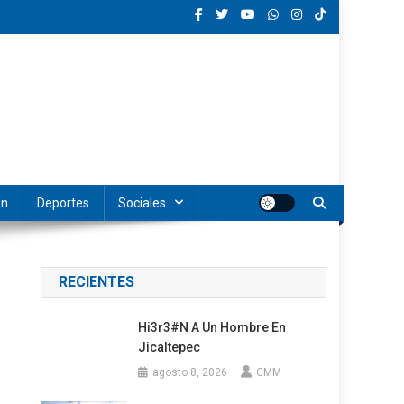
ón
Deportes
Sociales
RECIENTES
Hi3r3#n A Un Hombre En
Jicaltepec
agosto 8, 2026
CMM