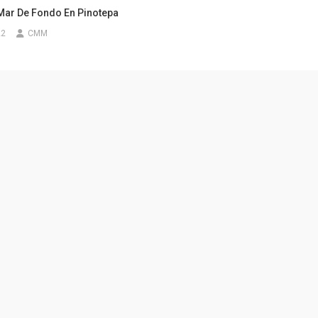
 Mar De Fondo En Pinotepa
22
CMM