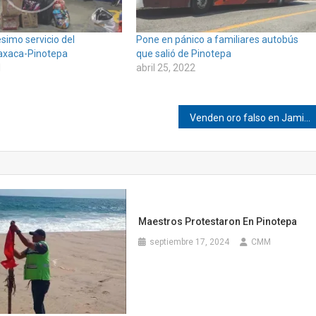
simo servicio del
Pone en pánico a familiares autobús
axaca-Pinotepa
que salió de Pinotepa
1
abril 25, 2022
Venden oro falso en Jamiltepec y Pinotepa
Maestros Protestaron En Pinotepa
septiembre 17, 2024
CMM