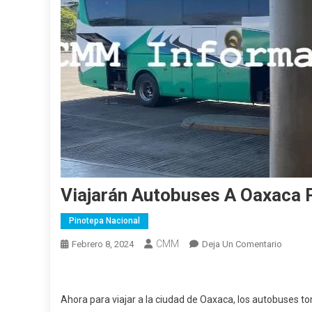
Viajarán Autobuses A Oaxaca 
Pinotepa Nacional
CMM
En
Febrero 8, 2024
Deja Un Comentario
Viajará
Autobu
A
Ahora para viajar a la ciudad de Oaxaca, los autobuses to
Oaxaca