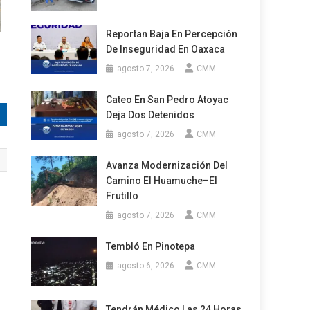
Reportan Baja En Percepción
De Inseguridad En Oaxaca
agosto 7, 2026
CMM
Cateo En San Pedro Atoyac
Deja Dos Detenidos
agosto 7, 2026
CMM
Avanza Modernización Del
Camino El Huamuche–El
Frutillo
agosto 7, 2026
CMM
Tembló En Pinotepa
agosto 6, 2026
CMM
Tendrán Médico Las 24 Horas