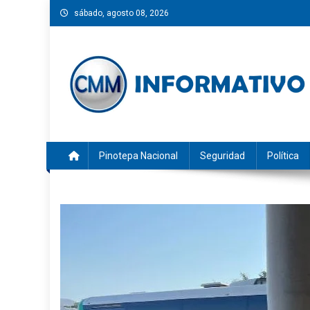
Saltar
sábado, agosto 08, 2026
al
contenido
CMM INFORMATIVO
Noticias de Pinotepa Nacional y la Costa de Oaxaca. Gen
Pinotepa Nacional
Seguridad
Política