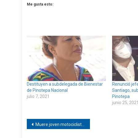
Me gusta esto:
Destituyen a subdelegada de Bienestar
Renunció jef
de Pinotepa Nacional
Santiago, su
julio 7, 2021
Pinotepa
junio 25, 202
Navegación
Muere joven motociclista en Pinotepa Nacional
de