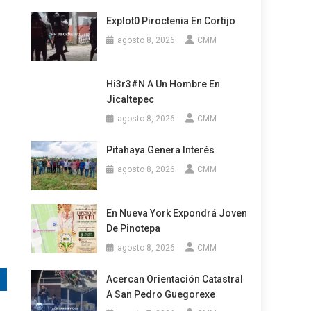
Explot0 Piroctenia En Cortijo
agosto 8, 2026
CMM
Hi3r3#n A Un Hombre En
Jicaltepec
agosto 8, 2026
CMM
Pitahaya Genera Interés
agosto 8, 2026
CMM
En Nueva York Expondrá Joven
De Pinotepa
agosto 8, 2026
CMM
Acercan Orientación Catastral
A San Pedro Guegorexe