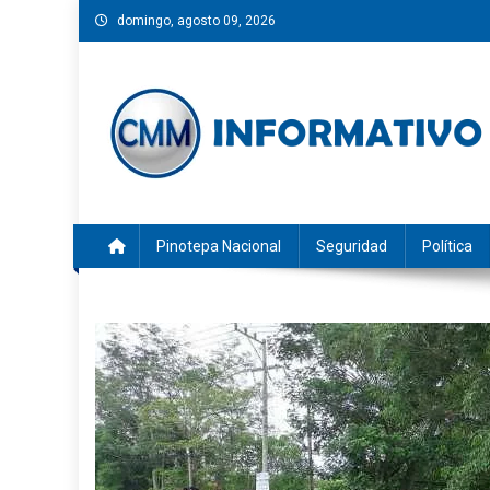
Saltar
domingo, agosto 09, 2026
al
contenido
CMM INFORMATIVO
Noticias de Pinotepa Nacional y la Costa de Oaxaca. Gen
Pinotepa Nacional
Seguridad
Política