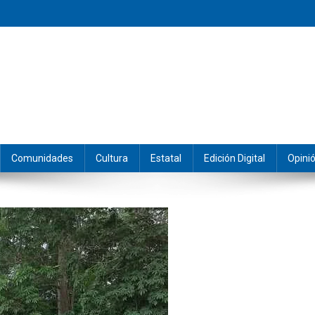
eramos y producimos la información.
Comunidades
Cultura
Estatal
Edición Digital
Opini