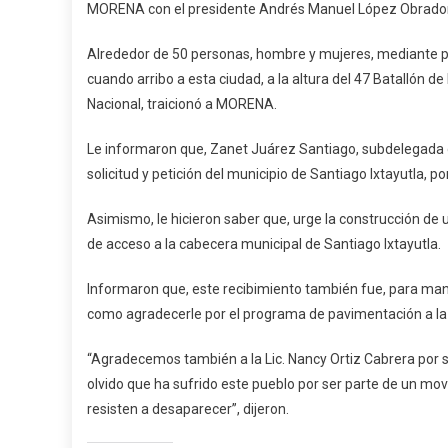
MORENA con el presidente Andrés Manuel López Obrador d
Alrededor de 50 personas, hombre y mujeres, mediante p
cuando arribo a esta ciudad, a la altura del 47 Batallón d
Nacional, traicionó a MORENA.
Le informaron que, Zanet Juárez Santiago, subdelegada 
solicitud y petición del municipio de Santiago Ixtayutla, po
Asimismo, le hicieron saber que, urge la construcción de u
de acceso a la cabecera municipal de Santiago Ixtayutla.
Informaron que, este recibimiento también fue, para manif
como agradecerle por el programa de pavimentación a la 
“Agradecemos también a la Lic. Nancy Ortiz Cabrera por s
olvido que ha sufrido este pueblo por ser parte de un movi
resisten a desaparecer”, dijeron.