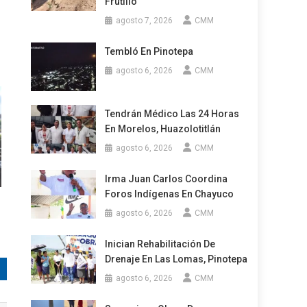
Frutillo
agosto 7, 2026
CMM
Tembló En Pinotepa
agosto 6, 2026
CMM
Tendrán Médico Las 24 Horas
En Morelos, Huazolotitlán
agosto 6, 2026
CMM
Irma Juan Carlos Coordina
Foros Indígenas En Chayuco
agosto 6, 2026
CMM
Inician Rehabilitación De
Drenaje En Las Lomas, Pinotepa
agosto 6, 2026
CMM