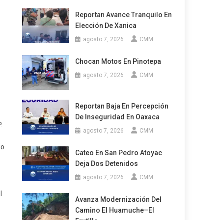
Reportan Avance Tranquilo En
Elección De Xanica
agosto 7, 2026
CMM
Chocan Motos En Pinotepa
agosto 7, 2026
CMM
Reportan Baja En Percepción
De Inseguridad En Oaxaca
.
agosto 7, 2026
CMM
go
Cateo En San Pedro Atoyac
Deja Dos Detenidos
agosto 7, 2026
CMM
l
Avanza Modernización Del
Camino El Huamuche–El