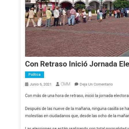
Con Retraso Inició Jornada El
Política
CMM
En
Junio 6, 2021
Deja Un Comentario
Con
Con más de una hora de retraso, inició la jornada elector
Retraso
Inició
Después de las nueve de la mañana, ninguna casilla se hab
Jornada
molestias en ciudadanos que, desde las ocho de la mañana
Electoral
En
Las elecciones se están realizando con total normalidad y