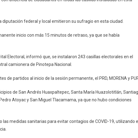
a diputación federal y local emitieron su sufragio en esta ciudad.
ermanente inicio con más 15 minutos de retraso, ya que se había
al Electoral, informó que, se instalaron 243 casillas electorales en el
central camionera de Pinotepa Nacional.
ntes de partidos al inicio de la sesión permanente, el PRD, MORENA y PUP
nicipios de San Andrés Huaxpaltepec, Santa María Huazolotitlán, Santia
an Pedro Atoyac y San Miguel Tlacamama, ya que no hubo condiciones
 las medidas sanitarias para evitar contagios de COVID-19, utilizando e
cia.