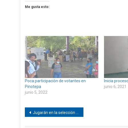
Me gusta esto:
Poca participación de votantes en
Inicia proces
Pinotepa
junio 6, 2021
junio 5, 2022
Navegación
Jugarán en la selección costa de básquetbol afromexicanos de Llano Grande
de