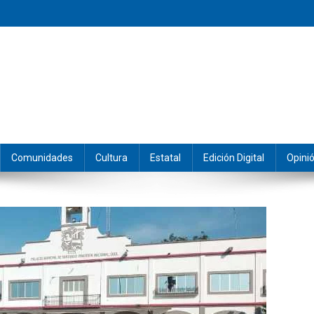
eramos y producimos la información.
Comunidades
Cultura
Estatal
Edición Digital
Opini