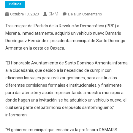
Política
CMM
En
Octubre 13, 2023
Deja Un Comentario
Estrena
Tras migrar del Partido de la Revolución Democrática (PRD) a
Carro
Morena, inmediatamente, adquirió un vehículo nuevo Damaris
Edil
Domínguez Hernández, presidenta municipal de Santo Domingo
De
Armenta en la costa de Oaxaca.
Santo
Domingo
Armenta
“El Honorable Ayuntamiento de Santo Domingo Armenta informa
a la ciudadanía, que debido a la necesidad de cumplir con
eficiencia los viajes para realizar gestiones, para asistir a las
diferentes comisiones formales e institucionales, y finalmente,
para dar atención y acudir representando a nuestro municipio a
donde hagan una invitación; se ha adquirido un vehículo nuevo, el
cual será parte del patrimonio del pueblo santomingueño,”
informaron.
“El gobierno municipal que encabeza la profesora DAMARIS