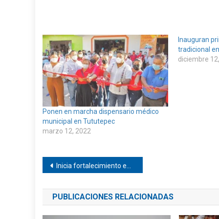
Inauguran pr
tradicional e
diciembre 12
Ponen en marcha dispensario médico
municipal en Tututepec
marzo 12, 2022
Navegación
Inicia fortalecimiento en el manejo de los residuos en Huaxpaltepec
de
PUBLICACIONES RELACIONADAS
entradas