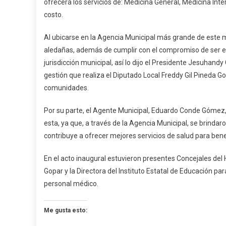
ofrecerá los servicios de: Medicina General, Medicina Inte
En
costo.
Tutut
Al ubicarse en la Agencia Municipal más grande de este m
aledañas, además de cumplir con el compromiso de ser el 
jurisdicción municipal, así lo dijo el Presidente Jesuhan
gestión que realiza el Diputado Local Freddy Gil Pineda 
comunidades.
Por su parte, el Agente Municipal, Eduardo Conde Gómez,
esta, ya que, a través de la Agencia Municipal, se brindar
contribuye a ofrecer mejores servicios de salud para bene
En el acto inaugural estuvieron presentes Concejales del H
Gopar y la Directora del Instituto Estatal de Educación p
personal médico.
Me gusta esto: