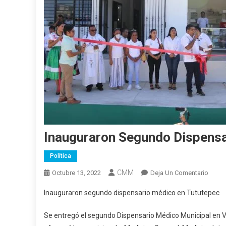
Inauguraron Segundo Dispensa
Política
CMM
En
Octubre 13, 2022
Deja Un Comentario
Inaug
Inauguraron segundo dispensario médico en Tututepec
Segu
Dispe
Se entregó el segundo Dispensario Médico Municipal en Vil
Médi