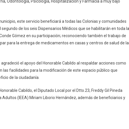
rna, Odontología, Psicología, Hospitalización y Farmacia a muy bajo
epec
unicipio, este servicio beneficiará a todas las Colonias y comunidades
segundo de los seis Dispensarios Médicos que se habilitarán en toda l
dy Conde Gómez en su participación; reconociendo también el trabajo de
Gopar para la entrega de medicamentos en casas y centros de salud de la
 agradeció el apoyo del Honorable Cabildo al respaldar acciones como
on las facilidades para la modificación de este espacio público que
ficio de la ciudadanía.
onorable Cabildo, el Diputado Local por el Dtto.23, Freddy Gil Pineda
ara Adultos (IEEA) Miriam Liborio Hernández, además de beneficiarios y