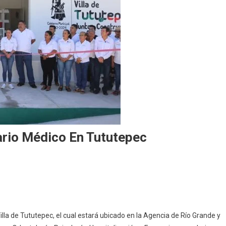
rio Médico En Tututepec
uraron
ndo
nsario
la de Tututepec, el cual estará ubicado en la Agencia de Río Grande y
co