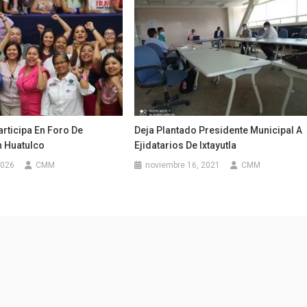
rticipa En Foro De
Deja Plantado Presidente Municipal A
n Huatulco
Ejidatarios De Ixtayutla
2026
CMM
noviembre 16, 2021
CMM