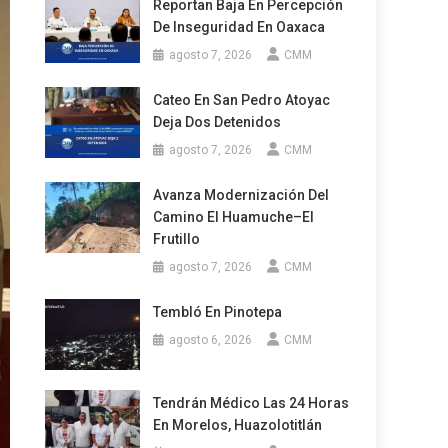
Reportan Baja En Percepción
De Inseguridad En Oaxaca
agosto 7, 2026
CMM
Cateo En San Pedro Atoyac
Deja Dos Detenidos
agosto 7, 2026
CMM
Avanza Modernización Del
Camino El Huamuche–El
Frutillo
agosto 7, 2026
CMM
Tembló En Pinotepa
agosto 6, 2026
CMM
Tendrán Médico Las 24 Horas
En Morelos, Huazolotitlán