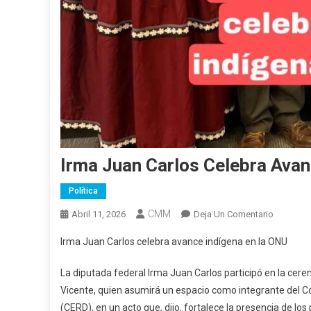
Irma Juan Carlos Celebra Ava
Política
CMM
En
Abril 11, 2026
Deja Un Comentario
Irma
Irma Juan Carlos celebra avance indígena en la ONU
Juan
Carlos
La diputada federal Irma Juan Carlos participó en la cere
Celebra
Vicente, quien asumirá un espacio como integrante del Co
Avance
(CERD), en un acto que, dijo, fortalece la presencia de los
Indígena