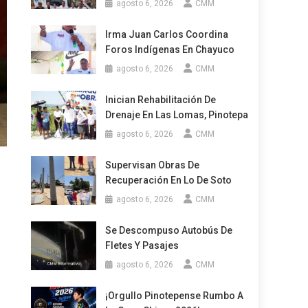
agosto 6, 2026
CMM
Irma Juan Carlos Coordina
Foros Indígenas En Chayuco
agosto 6, 2026
CMM
Inician Rehabilitación De
Drenaje En Las Lomas, Pinotepa
agosto 6, 2026
CMM
Supervisan Obras De
Recuperación En Lo De Soto
agosto 6, 2026
CMM
Se Descompuso Autobús De
Fletes Y Pasajes
agosto 6, 2026
CMM
s
¡Orgullo Pinotepense Rumbo A