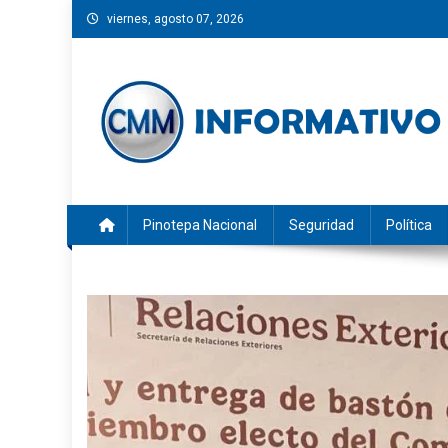
Saltar
viernes, agosto 07, 2026
al
contenido
CMM INFORMATIVO
Noticias de Pinotepa Nacional y la Costa de Oaxaca. Gen
Pinotepa Nacional
Seguridad
Política