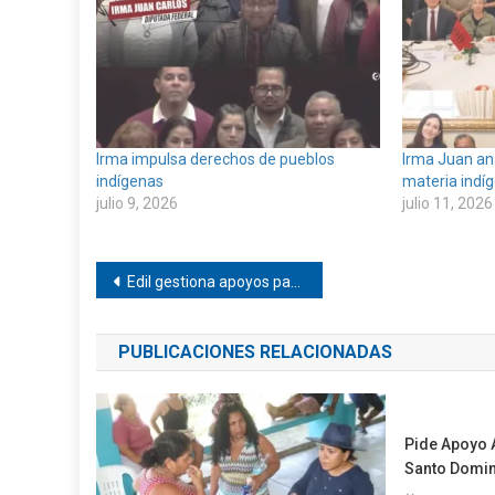
Irma impulsa derechos de pueblos
Irma Juan ana
indígenas
materia indí
julio 9, 2026
julio 11, 2026
Navegación
Edil gestiona apoyos para Pinotepa, en Oaxaca
de
PUBLICACIONES RELACIONADAS
entradas
Pide Apoyo 
Santo Domi