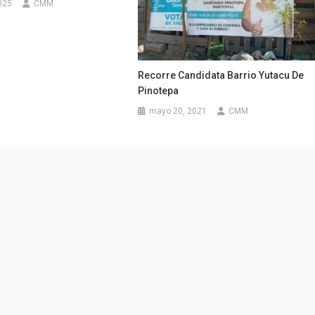
025
CMM
Recorre Candidata Barrio Yutacu De
Pinotepa
mayo 20, 2021
CMM