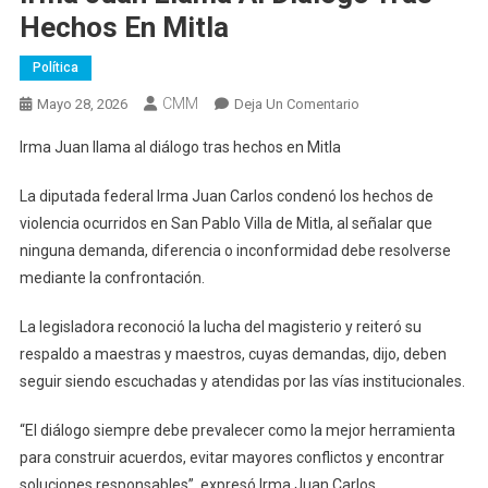
Hechos En Mitla
Política
CMM
En
Mayo 28, 2026
Deja Un Comentario
Irma
Irma Juan llama al diálogo tras hechos en Mitla
Juan
Llama
La diputada federal Irma Juan Carlos condenó los hechos de
Al
violencia ocurridos en San Pablo Villa de Mitla, al señalar que
Diálogo
ninguna demanda, diferencia o inconformidad debe resolverse
Tras
mediante la confrontación.
Hechos
En
La legisladora reconoció la lucha del magisterio y reiteró su
Mitla
respaldo a maestras y maestros, cuyas demandas, dijo, deben
seguir siendo escuchadas y atendidas por las vías institucionales.
“El diálogo siempre debe prevalecer como la mejor herramienta
para construir acuerdos, evitar mayores conflictos y encontrar
soluciones responsables”, expresó Irma Juan Carlos.