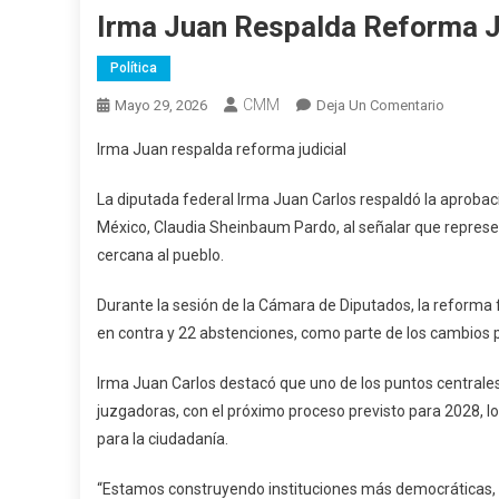
Irma Juan Respalda Reforma J
Política
CMM
En
Mayo 29, 2026
Deja Un Comentario
Irma
Irma Juan respalda reforma judicial
Juan
Respald
La diputada federal Irma Juan Carlos respaldó la aprobaci
Reforma
México, Claudia Sheinbaum Pardo, al señalar que represe
Judicial
cercana al pueblo.
Durante la sesión de la Cámara de Diputados, la reforma f
en contra y 22 abstenciones, como parte de los cambios pla
Irma Juan Carlos destacó que uno de los puntos centrales
juzgadoras, con el próximo proceso previsto para 2028, lo
para la ciudadanía.
“Estamos construyendo instituciones más democráticas, 