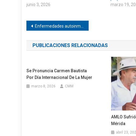
junio 3, 2026
marzo 19, 2
Navegación
Enfermedades autoinmunes tardan años en detectarse
de
PUBLICACIONES RELACIONADAS
entradas
Se Pronuncia Carmen Bautista
Por Día Internacional De La Mujer
marzo 8, 2026
CMM
AMLO Sufrió 
Mérida
abril 23, 20