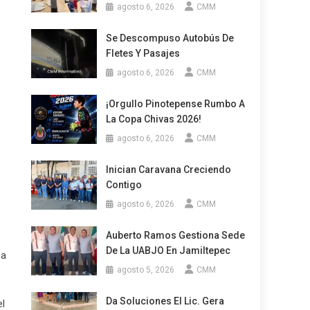
agosto 6, 2026
CMM
Se Descompuso Autobús De
Fletes Y Pasajes
agosto 6, 2026
CMM
¡Orgullo Pinotepense Rumbo A
La Copa Chivas 2026!
agosto 6, 2026
CMM
Inician Caravana Creciendo
Contigo
agosto 6, 2026
CMM
Auberto Ramos Gestiona Sede
De La UABJO En Jamiltepec
za
agosto 5, 2026
CMM
Da Soluciones El Lic. Gera
el