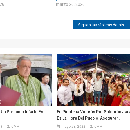
026
marzo 26, 2026
Siguen las réplicas del sismo de 5.6 en Pinotepa
Un Presunto Infarto En
En Pinotepa Votarán Por Salomón Jar
Es La Hora Del Pueblo, Aseguran.
23
CMM
mayo 28, 2022
CMM