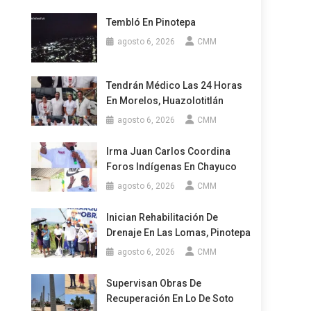
Tembló En Pinotepa
agosto 6, 2026
CMM
Tendrán Médico Las 24 Horas
En Morelos, Huazolotitlán
agosto 6, 2026
CMM
Irma Juan Carlos Coordina
Foros Indígenas En Chayuco
agosto 6, 2026
CMM
Inician Rehabilitación De
Drenaje En Las Lomas, Pinotepa
agosto 6, 2026
CMM
Supervisan Obras De
Recuperación En Lo De Soto