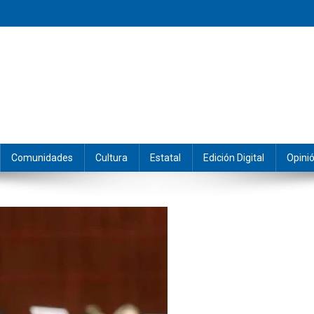
eramos y producimos la información.
Comunidades
Cultura
Estatal
Edición Digital
Opini