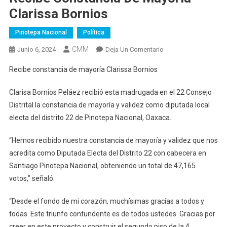
Clarissa Bornios
Pinotepa Nacional
Política
CMM
En
Junio 6, 2024
Deja Un Comentario
Recibe
Recibe constancia de mayoría Clarissa Bornios
Constancia
De
Clarisa Bornios Peláez recibió esta madrugada en el 22 Consejo
Mayoría
Distrital la constancia de mayoría y validez como diputada local
Clarissa
electa del distrito 22 de Pinotepa Nacional, Oaxaca.
Bornios
“Hemos recibido nuestra constancia de mayoría y validez que nos
acredita como Diputada Electa del Distrito 22 con cabecera en
Santiago Pinotepa Nacional, obteniendo un total de 47,165
votos,” señaló.
“Desde el fondo de mi corazón, muchísimas gracias a todos y
todas. Este triunfo contundente es de todos ustedes. Gracias por
creer en este proyecto y construir el segundo piso de la 4