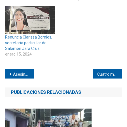
Renuncia Clarissa Bornios,
secretaria particular de
Salomón Jara Cruz
enero 15, 2024
Navegación
Asesinan a joven en Collantes
Cuatro mujeres serán presidentas municipales en el distrito 22 de Pinotepa
de
PUBLICACIONES RELACIONADAS
entradas