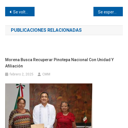
Navegación
Se voltea Turistar que venía a Pinotepa
Se espera un fin de semana lluvioso en Pinotepa
de
PUBLICACIONES RELACIONADAS
entradas
Morena Busca Recuperar Pinotepa Nacional Con Unidad Y
Afiliación
febrero 2, 2025
CMM