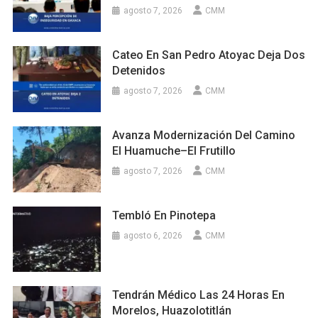
agosto 7, 2026
CMM
Cateo En San Pedro Atoyac Deja Dos
Detenidos
agosto 7, 2026
CMM
Avanza Modernización Del Camino
El Huamuche–El Frutillo
agosto 7, 2026
CMM
Tembló En Pinotepa
agosto 6, 2026
CMM
Tendrán Médico Las 24 Horas En
Morelos, Huazolotitlán