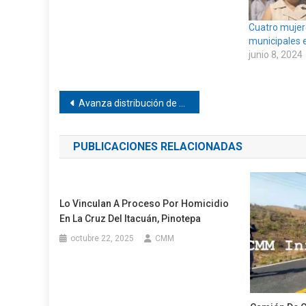
Cuatro mujer
municipales e
junio 8, 2024
Navegación
Avanza distribución de medicamentos en Oaxaca; registran 85.5% de cobertura
de
PUBLICACIONES RELACIONADAS
entradas
Lo Vinculan A Proceso Por Homicidio
En La Cruz Del Itacuán, Pinotepa
octubre 22, 2025
CMM