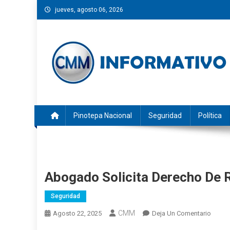
Saltar
jueves, agosto 06, 2026
al
contenido
CMM INFORMATIVO
Noticias de Pinotepa Nacional y la Costa de Oaxaca. Gen
Pinotepa Nacional
Seguridad
Política
Abogado Solicita Derecho De R
Seguridad
CMM
En
Agosto 22, 2025
Deja Un Comentario
Abog