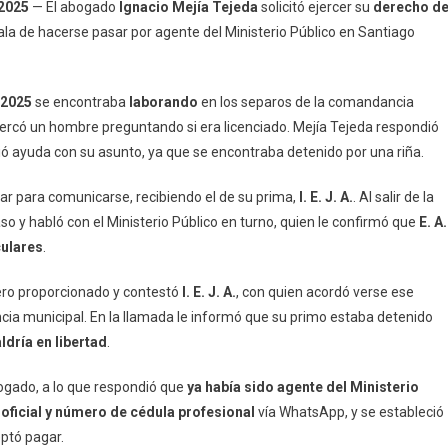
 2025
— El abogado
Ignacio Mejía Tejeda
solicitó ejercer su
derecho d
a
ñala de hacerse pasar por agente del Ministerio Público en Santiago
ho
a
 2025
se encontraba
laborando
en los separos de la comandancia
cercó un hombre preguntando si era licenciado. Mejía Tejeda respondió
ada
idió ayuda con su asunto, ya que se encontraba detenido por una riña.
iar para comunicarse, recibiendo el de su prima,
epa
I. E. J. A.
. Al salir de la
caso y habló con el Ministerio Público en turno, quien le confirmó que
E. A.
culares
.
úmero proporcionado y contestó
I. E. J. A.
, con quien acordó verse ese
cia municipal. En la llamada le informó que su primo estaba detenido
aldría en libertad
.
ogado, a lo que respondió que
ya había sido agente del Ministerio
 oficial y número de cédula profesional
vía WhatsApp, y se estableció
eptó pagar.