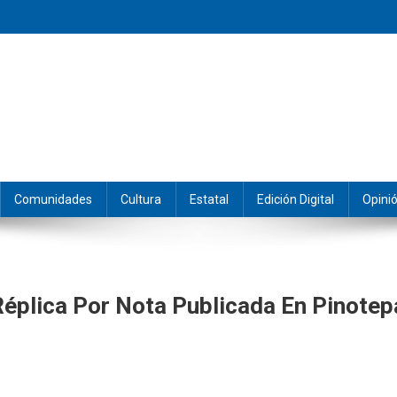
eramos y producimos la información.
Comunidades
Cultura
Estatal
Edición Digital
Opini
éplica Por Nota Publicada En Pinotep
ado