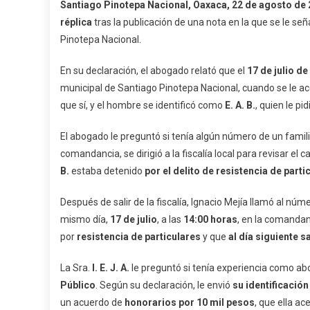
Santiago Pinotepa Nacional, Oaxaca, 22 de agosto de
Solicit
réplica
tras la publicación de una nota en la que se le se
Derec
Pinotepa Nacional.
De
Réplic
En su declaración, el abogado relató que el
17 de julio de
Por
municipal de Santiago Pinotepa Nacional, cuando se le a
Nota
Public
que sí, y el hombre se identificó como
E. A. B.
, quien le p
En
El abogado le preguntó si tenía algún número de un famil
Pinot
comandancia, se dirigió a la fiscalía local para revisar el 
B.
estaba detenido
por el delito de resistencia de parti
Después de salir de la fiscalía, Ignacio Mejía llamó al n
mismo día,
17 de julio
, a las
14:00 horas
, en la comandan
por
resistencia de particulares
y que
al día siguiente s
La Sra.
I. E. J. A.
le preguntó si tenía experiencia como ab
Público
. Según su declaración, le envió
su identificación
un acuerdo de
honorarios por 10 mil pesos
, que ella ac