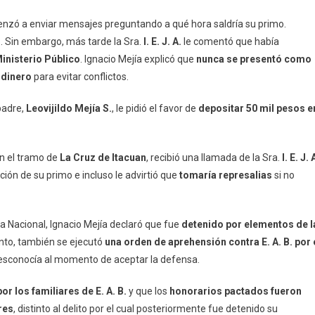
zó a enviar mensajes preguntando a qué hora saldría su primo.
s
. Sin embargo, más tarde la Sra.
I. E. J. A.
le comentó que había
inisterio Público
. Ignacio Mejía explicó que
nunca se presentó como
 dinero
para evitar conflictos.
padre,
Leovijildo Mejía S.
, le pidió el favor de
depositar 50 mil pesos e
n el tramo de
La Cruz de Itacuan
, recibió una llamada de la Sra.
I. E. J. 
ación de su primo e incluso le advirtió que
tomaría represalias
si no
epa Nacional, Ignacio Mejía declaró que fue
detenido por elementos de l
to, también se ejecutó
una orden de aprehensión contra E. A. B. por 
desconocía al momento de aceptar la defensa.
or los familiares de E. A. B.
y que los
honorarios pactados fueron
res
, distinto al delito por el cual posteriormente fue detenido su