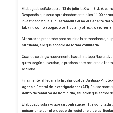
El abogado señaló que el
18 de julio
la Sra.
I. E. J. A.
comen
Respondió que sería aproximadamente a las
11:00 hora
investigado y que
supuestamente él no era agente del M
tal
, sino
como abogado particular
, y ofreció
devolver el
Mientras se preparaba para acudir a la comandancia, su 
su cuenta
, a lo que accedió
de forma voluntaria
.
Cuando se dirigía nuevamente hacia Pinotepa Nacional, e
quien, según su versión, lo presionó para acelerar la liber
actuaba.
Finalmente, al llegar a la fiscalía local de Santiago Pinot
Agencia Estatal de Investigaciones (AEI)
. En ese momen
delito de tentativa de homicidio
, situación que afirmó 
El abogado subrayó que
su contratación fue solicitada p
únicamente por el proceso de resistencia de particula