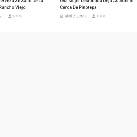
erveza Se Salió De La
Una Mujer Lesionada Dejó Accidente
 Rancho Viejo
Cerca De Pinotepa
023
CMM
abril 21, 2023
CMM