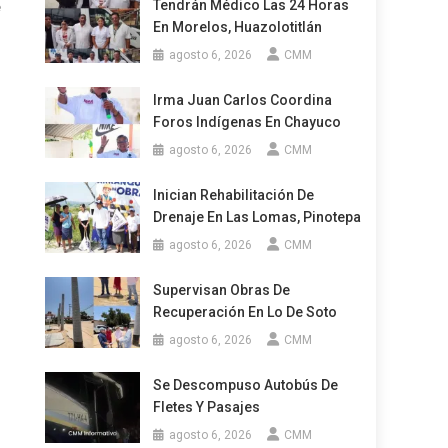
Tendrán Médico Las 24 Horas
e
En Morelos, Huazolotitlán
agosto 6, 2026
CMM
Irma Juan Carlos Coordina
Foros Indígenas En Chayuco
agosto 6, 2026
CMM
Inician Rehabilitación De
Drenaje En Las Lomas, Pinotepa
agosto 6, 2026
CMM
Supervisan Obras De
Recuperación En Lo De Soto
agosto 6, 2026
CMM
Se Descompuso Autobús De
Fletes Y Pasajes
agosto 6, 2026
CMM