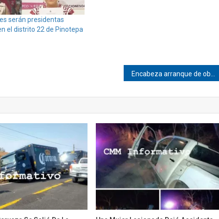
es serán presidentas
n el distrito 22 de Pinotepa
Encabeza arranque de obra el edil de Pinotepa