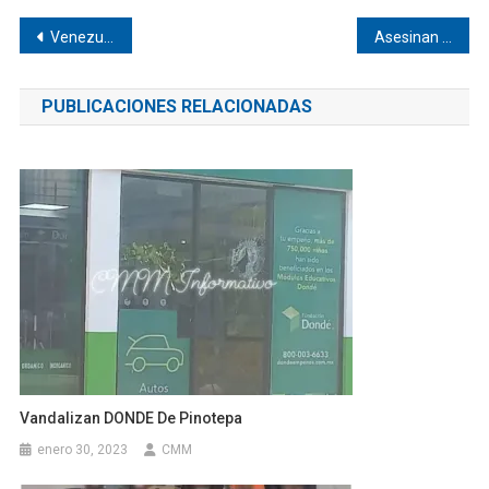
Navegación
Venezuela llegó a Pinotepa
Asesinan a hombre en Huazolotitlán
de
PUBLICACIONES RELACIONADAS
entradas
Vandalizan DONDE De Pinotepa
enero 30, 2023
CMM