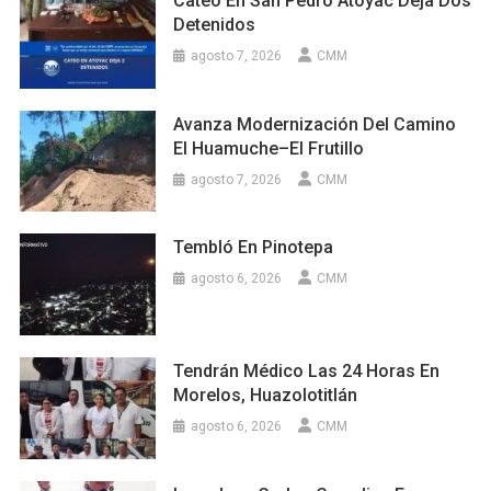
Cateo En San Pedro Atoyac Deja Dos
Detenidos
agosto 7, 2026
CMM
Avanza Modernización Del Camino
El Huamuche–El Frutillo
agosto 7, 2026
CMM
Tembló En Pinotepa
agosto 6, 2026
CMM
Tendrán Médico Las 24 Horas En
Morelos, Huazolotitlán
agosto 6, 2026
CMM