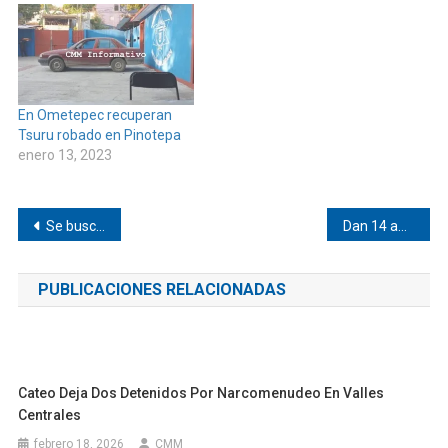
En Ometepec recuperan
Tsuru robado en Pinotepa
enero 13, 2023
Navegación
Se busca a adolescente de Huaxpaltepec
Dan 14 años de cárcel por abuso contra menor
de
PUBLICACIONES RELACIONADAS
entradas
Cateo Deja Dos Detenidos Por Narcomenudeo En Valles
Centrales
febrero 18, 2026
CMM