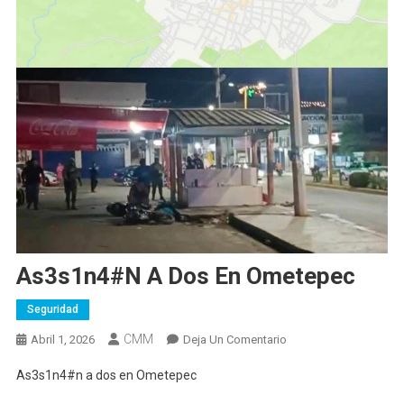
As3s1n4#n A Dos En Ometepec
Seguridad
CMM
En
Abril 1, 2026
Deja Un Comentario
As3s1n4#n
As3s1n4#n a dos en Ometepec
A
Dos