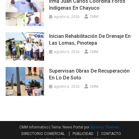
Irma Juan Carlos Coordina Foros
Indígenas En Chayuco
agosto 6, 2026
CMM
Inician Rehabilitación De Drenaje En
Las Lomas, Pinotepa
agosto 6, 2026
CMM
Supervisan Obras De Recuperación
En Lo De Soto
agosto 6, 2026
CMM
CMM Informativo
|
Tema: News Portal por
Mystery Themes
.
DIRECTORIO COMERCIAL
PUBLICIDAD
CONTACTO