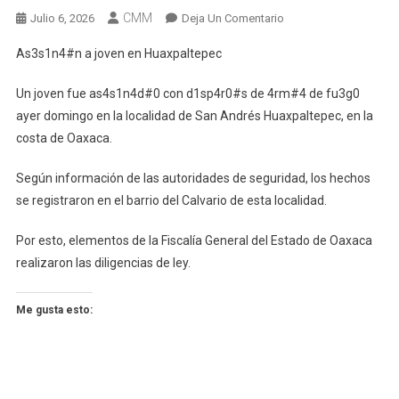
CMM
En
Julio 6, 2026
Deja Un Comentario
As3s1n4#n
As3s1n4#n a joven en Huaxpaltepec
A
Joven
Un joven fue as4s1n4d#0 con d1sp4r0#s de 4rm#4 de fu3g0
En
ayer domingo en la localidad de San Andrés Huaxpaltepec, en la
Huaxpaltepec
costa de Oaxaca.
Según información de las autoridades de seguridad, los hechos
se registraron en el barrio del Calvario de esta localidad.
Por esto, elementos de la Fiscalía General del Estado de Oaxaca
realizaron las diligencias de ley.
Me gusta esto: