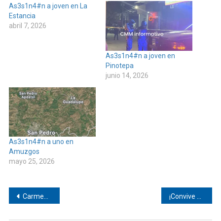
As3s1n4#n a joven en La
Estancia
abril 7, 2026
As3s1n4#n a joven en
Pinotepa
junio 14, 2026
As3s1n4#n a uno en
Amuzgos
mayo 25, 2026
Navegación
Carmen Bautista recuerda recorridos con AMLO
¡Convive el Mvz. Antonio Mondragón Cruz con productores de la microrregión de los Jicayanes!
de