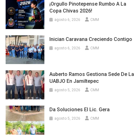
¡Orgullo Pinotepense Rumbo A La
Copa Chivas 2026!
agosto 6, 2026
CMM
Inician Caravana Creciendo Contigo
agosto 6, 2026
CMM
Auberto Ramos Gestiona Sede De La
UABJO En Jamiltepec
agosto 5, 2026
CMM
Da Soluciones El Lic. Gera
agosto 5, 2026
CMM