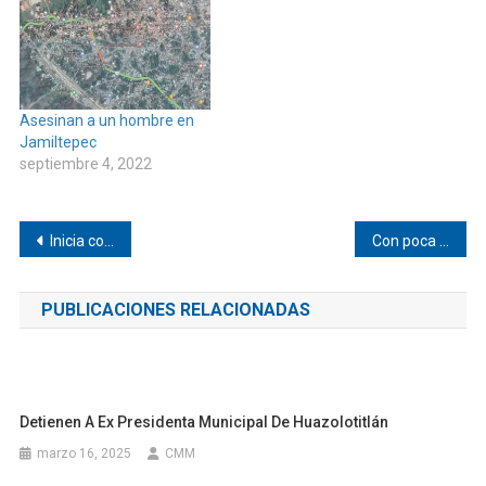
Asesinan a un hombre en
Jamiltepec
septiembre 4, 2022
Navegación
Inicia con el pie derecho equipo de fútbol de Pinotepa
Con poca participación realiza MORENA asamblea en Pinotepa
de
PUBLICACIONES RELACIONADAS
entradas
Detienen A Ex Presidenta Municipal De Huazolotitlán
marzo 16, 2025
CMM