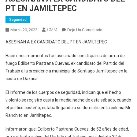
PT EN JAMILTEPEC
Seguridad
CMM
En
Marzo 20, 2022
Deja Un Comentario
ASESINAN
ASESINAN A EX CANDIDATO DEL PT EN JAMILTEPEC
A
EX
Hace unos momentos fue asesinado con disparos de arma de
CANDIDATO
fuego Edilberto Pastrana Cuevas, ex candidato del Partido del
DEL
Trabajo a la presidencia municipal de Santiago Jamiltepec en la
PT
costa de Oaxaca.
EN
JAMILTEPEC
El informe de los cuerpos de seguridad, indican que el hecho
violento se registró casi a la media noche de este sábado, cuando
el político costeño, estaba llegando a su domicilio en la colonia Mi
Ranchito en Jamiltepec.
Informaron que, Edilberto Pastrana Cuevas, de 52 años de edad,
era militante activo del Partido del Trabajo en el distrito 22 de