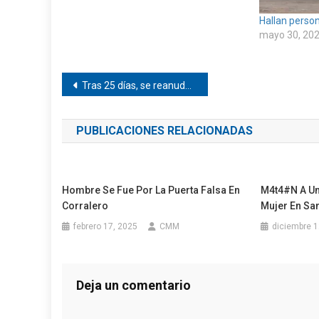
Hallan person
mayo 30, 20
Navegación
Tras 25 días, se reanudan las clases en Pinotepa
de
PUBLICACIONES RELACIONADAS
entradas
Hombre Se Fue Por La Puerta Falsa En
M4t4#n A Un
Corralero
Mujer En Sa
febrero 17, 2025
CMM
diciembre 1
Deja un comentario