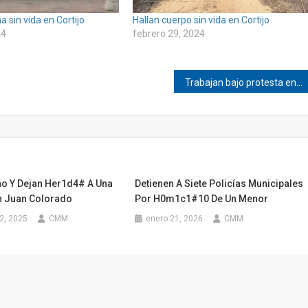
a sin vida en Cortijo
Hallan cuerpo sin vida en Cortijo
24
febrero 29, 2024
Trabajan bajo protesta en el Hospital IMSS Bienestar de Pinotepa
o Y Dejan Her1d4# A Una
Detienen A Siete Policías Municipales
n Juan Colorado
Por H0m1c1#10 De Un Menor
2, 2025
CMM
enero 21, 2026
CMM