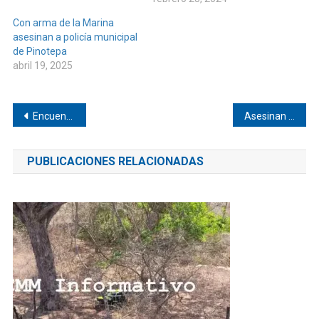
Con arma de la Marina
asesinan a policía municipal
de Pinotepa
abril 19, 2025
Navegación
Encuentran a torturado en Cacahuatepec
Asesinan a profesor de Amuzgos
de
PUBLICACIONES RELACIONADAS
entradas