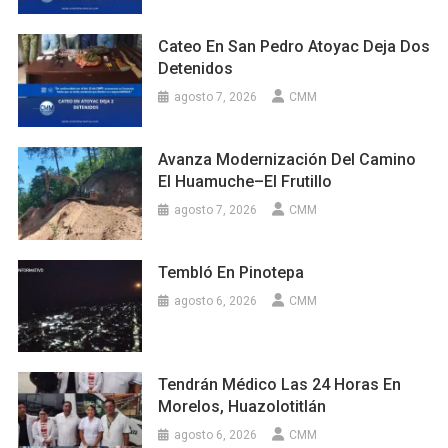
Cateo En San Pedro Atoyac Deja Dos
Detenidos
agosto 7, 2026
CMM
Avanza Modernización Del Camino
El Huamuche–El Frutillo
agosto 7, 2026
CMM
Tembló En Pinotepa
agosto 6, 2026
CMM
Tendrán Médico Las 24 Horas En
Morelos, Huazolotitlán
agosto 6, 2026
CMM