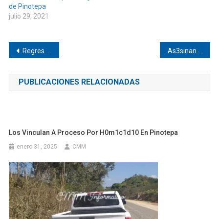
de Pinotepa
julio 29, 2021
Navegación
Regresan a clases en Pinotepa
As3sinan a hombre en Jamiltepec
de
PUBLICACIONES RELACIONADAS
entradas
Los Vinculan A Proceso Por H0m1c1d10 En Pinotepa
enero 31, 2025
CMM