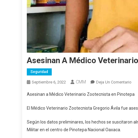
Asesinan A Médico Veterinari
Seguridad
CMM
En
Septiembre 6, 2022
Deja Un Comentario
Ase
Asesinan a Médico Veterinario Zootecnista en Pinotepa
A
Méd
El Médico Veterinario Zootecnista Gregorio Ávila fue as
Vet
Zoo
Según los datos preliminares, los hechos se suscitaron alr
En
Militar en el centro de Pinotepa Nacional Oaxaca.
Pin