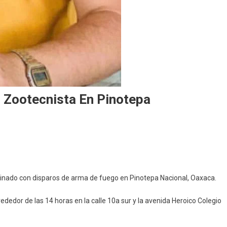
o Zootecnista En Pinotepa
sinan
ico
esinado con disparos de arma de fuego en Pinotepa Nacional, Oaxaca.
erinario
tecnista
ededor de las 14 horas en la calle 10a sur y la avenida Heroico Colegio
otepa