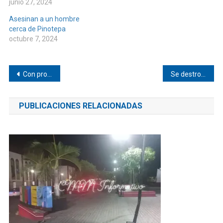
junio 27, 2024
Asesinan a un hombre
cerca de Pinotepa
octubre 7, 2024
Navegación
Con protestas piden justicia para Roxana en Pinotepa
Se destroza “Caribe” en Pinotepa
de
PUBLICACIONES RELACIONADAS
entradas