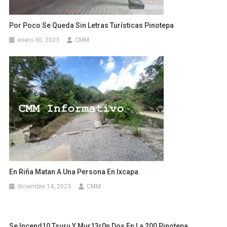
Por Poco Se Queda Sin Letras Turísticas Pinotepa
enero 30, 2023
CMM
En Riña Matan A Una Persona En Ixcapa
diciembre 14, 2023
CMM
Se Incend10 Tsuru Y Mur13r0n Dos En La 200 Pinotepa