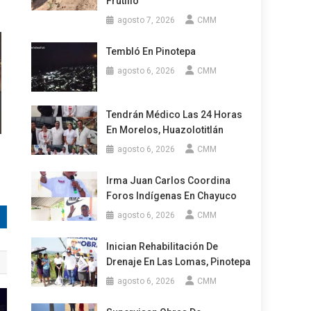
Frutillo
agosto 7, 2026
CMM
Tembló En Pinotepa
agosto 6, 2026
CMM
Tendrán Médico Las 24 Horas
En Morelos, Huazolotitlán
agosto 6, 2026
CMM
Irma Juan Carlos Coordina
Foros Indígenas En Chayuco
agosto 6, 2026
CMM
Inician Rehabilitación De
Drenaje En Las Lomas, Pinotepa
agosto 6, 2026
CMM