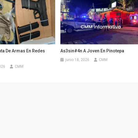
nta De Armas En Redes
As3sin#4n A Joven En Pinotepa
junio 18, 2026
CMM
026
CMM