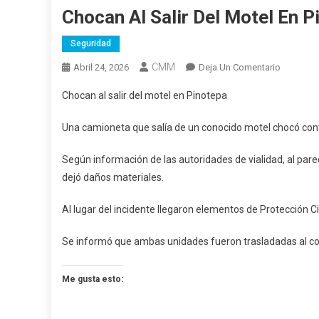
Chocan Al Salir Del Motel En P
Seguridad
CMM
En
Abril 24, 2026
Deja Un Comentario
Chocan
Chocan al salir del motel en Pinotepa
Al
Salir
Una camioneta que salía de un conocido motel chocó cont
Del
Motel
Según información de las autoridades de vialidad, al pare
En
dejó daños materiales.
Pinotepa
Al lugar del incidente llegaron elementos de Protección Civ
Se informó que ambas unidades fueron trasladadas al cor
Me gusta esto: