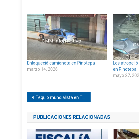
Enloqueció camioneta en Pinotepa
Los atropelló
marzo 14, 2026
en Pinotepa
mayo 27, 20
Navegación
Tequio mundialista en Tepetlapa
de
PUBLICACIONES RELACIONADAS
entradas