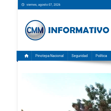
Saltar
viernes, agosto 07, 2026
al
contenido
CMM INFORMATIVO
Noticias de Pinotepa Nacional y la Costa de Oaxaca. Gen
Pinotepa Nacional
Seguridad
Política