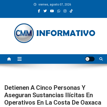
Saltar
viernes, agosto 07, 2026
al
contenido
CMM INFORMATIVO
Noticias de Pinotepa Nacional y la Costa de Oaxaca. Generamos y
producimos la información.
Detienen A Cinco Personas Y
Aseguran Sustancias Ilícitas En
Operativos En La Costa De Oaxaca