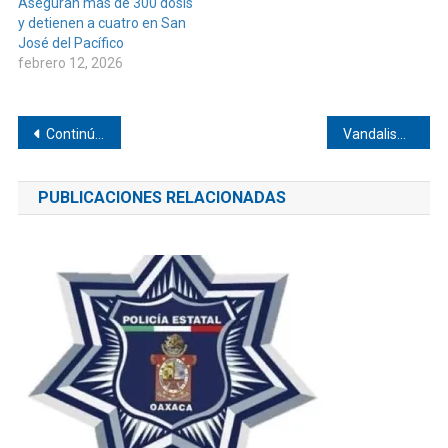
Aseguran más de 300 dosis
y detienen a cuatro en San
José del Pacífico
febrero 12, 2026
Navegación
Continúan trabajos de coordinación agraria para la paz en Oaxaca
Vandalismo de normalistas de Cacahuatepec
de
PUBLICACIONES RELACIONADAS
entradas