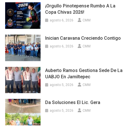
¡Orgullo Pinotepense Rumbo A La
Copa Chivas 2026!
agosto 6, 2026
CMM
Inician Caravana Creciendo Contigo
agosto 6, 2026
CMM
Auberto Ramos Gestiona Sede De La
UABJO En Jamiltepec
agosto 5, 2026
CMM
Da Soluciones El Lic. Gera
agosto 5, 2026
CMM