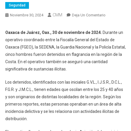
Seguridad
CMM
En
Noviembre 30, 2024
Deja Un Comentario
Detienen
A
Oaxaca de Juárez, Oax., 30 de noviembre de 2024.
Durante un
Cinco
operativo coordinado entre la Fiscalía General del Estado de
Personas
Oaxaca (FGEO), la SEDENA, la Guardia Nacional y la Policía Estatal,
Y
cinco hombres fueron detenidos en flagrancia en la región de la
Aseguran
Costa. En el operativo también se aseguró una cantidad
Sustancias
Ilícitas
significativa de sustancias ilícitas.
En
Los detenidos, identificados con las iniciales G.V.L., I.J.S.R., D.C.L.,
Operativos
En
F.G.R. y J.M.C.L., tienen edades que oscilan entre los 25 y 40 años
La
y son originarios de distintas localidades de la región. Según los
Costa
primeros reportes, estas personas operaban en un área de alta
De
incidencia delictiva y se les relaciona con actividades ilícitas de
Oaxaca
distribución.