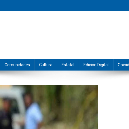
eramos y producimos la información.
Comunidades
Cultura
Estatal
Edición Digital
Opini