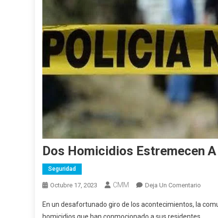
Dos Homicidios Estremecen A
Seguridad
CMM
En
Octubre 17, 2023
Deja Un Comentario
Dos
En un desafortunado giro de los acontecimientos, la comu
Homic
homicidios que han conmocionado a sus residentes.