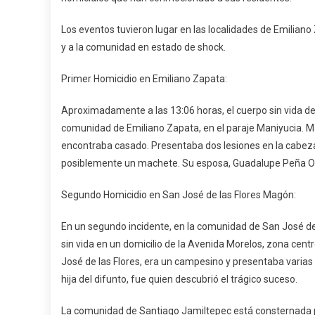
Estre
A
Los eventos tuvieron lugar en las localidades de Emilian
Jamil
y a la comunidad en estado de shock.
Primer Homicidio en Emiliano Zapata:
Aproximadamente a las 13:06 horas, el cuerpo sin vida de 
comunidad de Emiliano Zapata, en el paraje Maniyucia. Ma
encontraba casado. Presentaba dos lesiones en la cabez
posiblemente un machete. Su esposa, Guadalupe Peña Olive
Segundo Homicidio en San José de las Flores Magón:
En un segundo incidente, en la comunidad de San José de 
sin vida en un domicilio de la Avenida Morelos, zona centr
José de las Flores, era un campesino y presentaba varia
hija del difunto, fue quien descubrió el trágico suceso.
La comunidad de Santiago Jamiltepec está consternada po