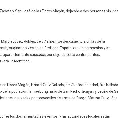
mecen
o Zapata y San José de las Flores Magón, dejando a dos personas sin vid
tepec
Martín López Robles, de 37 años, fue descubierto a orillas de la
rtín, originario y vecino de Emiliano Zapata, era un campesino y se
a, aparentemente causadas por objetos corto contundentes,
ra, lo identificó.
las Flores Magón, Ismael Cruz Galindo, de 74 años de edad, fue hallad
o de la población. Ismael, originario de San Pedro Jicayan y vecino de S
s lesiones causadas por proyectiles de arma de fuego. Martha Cruz Lópe
r estos dos lamentables eventos, y las autoridades locales están