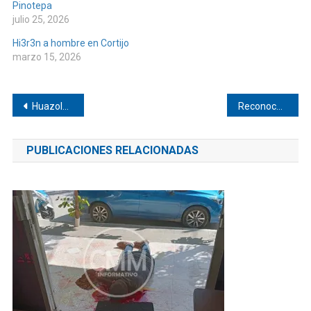
Pinotepa
julio 25, 2026
Hi3r3n a hombre en Cortijo
marzo 15, 2026
Navegación
Huazolotitlán hará historia en la Guelaguetza 2026
Reconocen a madres de comunidades de Pinotepa
de
PUBLICACIONES RELACIONADAS
entradas