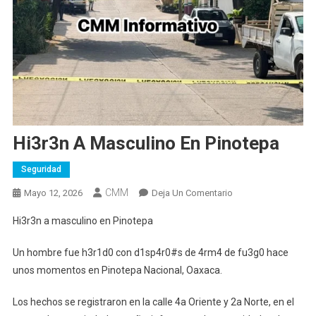
Hi3r3n A Masculino En Pinotepa
Seguridad
CMM
En
Mayo 12, 2026
Deja Un Comentario
Hi3r3n
Hi3r3n a masculino en Pinotepa
A
Masculino
Un hombre fue h3r1d0 con d1sp4r0#s de 4rm4 de fu3g0 hace
En
unos momentos en Pinotepa Nacional, Oaxaca.
Pinotepa
Los hechos se registraron en la calle 4a Oriente y 2a Norte, en el