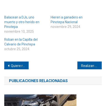
Balacean a DJs, uno
Hieren a ganadero en
muerto y otro herido en
Pinotepa Nacional
Pinotepa
noviembre 29, 2024
noviembre 10, 2025
Roban en la Capilla del
Calvario de Pinotepa
octubre 25, 2024
Navegación
Quiere recuperar presidencia de Tacubaya
Realizan homenaje violeta en cobao de Lo de Soto
de
PUBLICACIONES RELACIONADAS
entradas