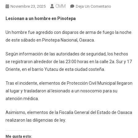
CMM
En
Noviembre 23, 2025
Deja Un Comentario
Lesionan
Lesionan a un hombre en Pinotepa
A
Un
Un hombre fue agredido con disparos de arma de fuego la noche
Hombre
de este sábado en Pinotepa Nacional, Oaxaca.
En
Pinotepa
Según información de las autoridades de seguridad, los hechos
se registraron alrededor de las 23:00 horas en la calle 2a. Sur y 17
Oriente, en el barrio Yutacu de esta ciudad costeña.
Tras el incidente, elementos de Protección Civil Municipal llegaron
al lugar y trasladaron al lesionado a un nosocomio para su
atención médica.
Asimismo, elementos de la Fiscalía General del Estado de Oaxaca
realizaron las diligencias de ley.
Me gusta esto: