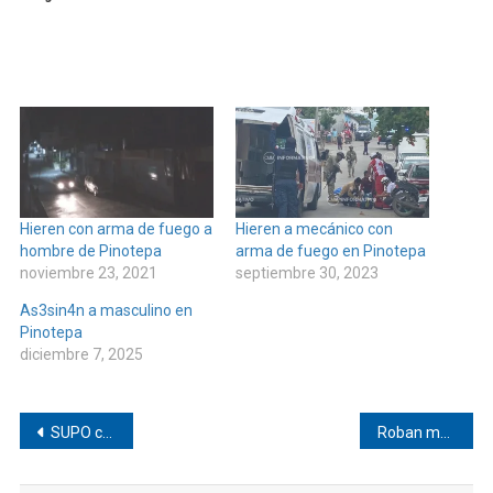
Hieren con arma de fuego a
Hieren a mecánico con
hombre de Pinotepa
arma de fuego en Pinotepa
noviembre 23, 2021
septiembre 30, 2023
As3sin4n a masculino en
Pinotepa
diciembre 7, 2025
Navegación
SUPO celebra su cuarto aniversario con llamado a la unidad sindical
Roban motocicleta en Pinotepa
de