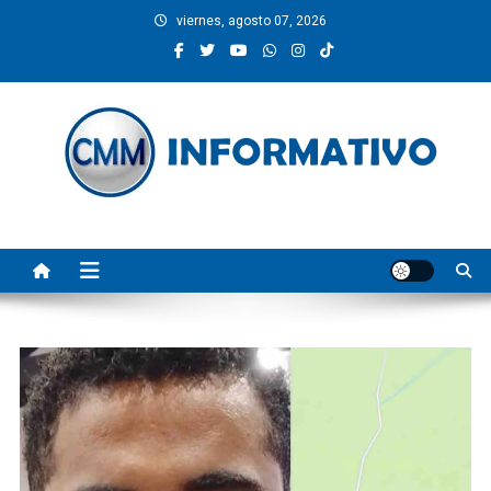
Saltar
viernes, agosto 07, 2026
al
contenido
CMM INFORMATIVO
Noticias de Pinotepa Nacional y la Costa de Oaxaca. Generamos y
producimos la información.