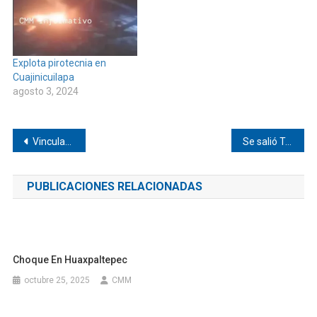
Explota pirotecnia en
Cuajinicuilapa
agosto 3, 2024
Navegación
Vinculan a dos mujeres por presunta drog* en Cacahuatepec
Se salió Tsuru en Amuzgos
de
PUBLICACIONES RELACIONADAS
entradas
Choque En Huaxpaltepec
octubre 25, 2025
CMM