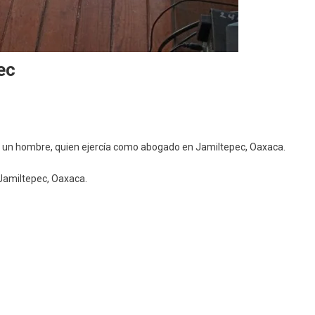
ec
tan
ida un hombre, quien ejercía como abogado en Jamiltepec, Oaxaca.
ogado
n Jamiltepec, Oaxaca.
miltepec