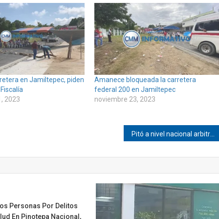
retera en Jamiltepec, piden
Amanece bloqueada la carretera
Fiscalía
federal 200 en Jamiltepec
, 2023
noviembre 23, 2023
Pitó a nivel nacional arbitra de Pinotepa
Dos Personas Por Delitos
lud En Pinotepa Nacional,