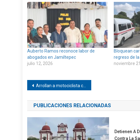
Auberto Ramos reconoce labor de
Bloquean car
abogados en Jamiltepec
regreso de la 
julio 12, 2026
noviembre 21
Navegación
Arrollan a motociclista cerca de Pinotepa
de
PUBLICACIONES RELACIONADAS
entradas
Detienen A 
Contra La Sa