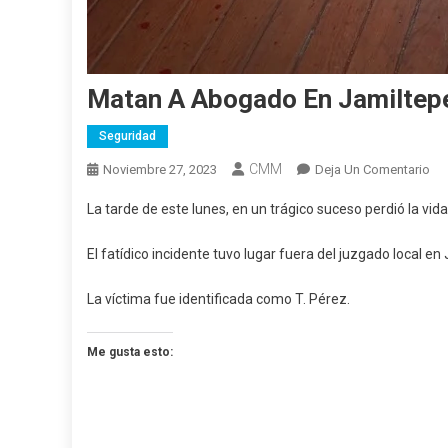
Matan A Abogado En Jamiltep
Seguridad
CMM
En
Noviembre 27, 2023
Deja Un Comentario
Ma
La tarde de este lunes, en un trágico suceso perdió la v
A
Ab
El fatídico incidente tuvo lugar fuera del juzgado local e
En
Ja
La víctima fue identificada como T. Pérez.
Me gusta esto: