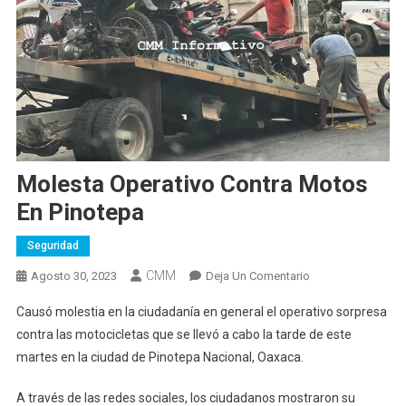
Molesta Operativo Contra Motos
En Pinotepa
Seguridad
CMM
En
Agosto 30, 2023
Deja Un Comentario
Molesta
Causó molestia en la ciudadanía en general el operativo sorpresa
Operativo
contra las motocicletas que se llevó a cabo la tarde de este
Contra
martes en la ciudad de Pinotepa Nacional, Oaxaca.
Motos
En
A través de las redes sociales, los ciudadanos mostraron su
Pinotepa