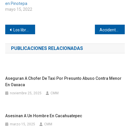
en Pinotepa
mayo 15, 2022
Navegación
Los libros no son esenciales en el sector 02 de Pinotepa
Accidente dejó un muerto en Cacahuatepec
de
PUBLICACIONES RELACIONADAS
entradas
Aseguran A Chofer De Taxi Por Presunto Abuso Contra Menor
En Oaxaca
noviembre 25, 2025
CMM
Asesinan A Un Hombre En Cacahuatepec
marzo 15, 2025
CMM