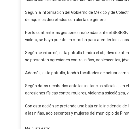
De
Género
Según la información del Gobierno de Mexico y de Colecti
Activan
de aquellos decretados con alerta de género.
Patrulla
Violeta
Por lo cual, ante las gestiones realizadas ante el SESESP
En
violeta, se haya puesto en marcha para atender los casos
Pinotep
Según se informó, esta patrulla tendrá el objetivo de ate
se presenten agresiones contra, niñas, adolescentes, jóv
Además, esta patrulla, tendrá facultades de actuar como
Según datos recabados ante las instancias oficiales, en e
agresiones físicas contra mujeres, violencia psicológica, 
Con esta acción se pretende una baja en la incidencia de 
a las niñas, adolescentes y mujeres del municipio de Pino
Me gusta esto: