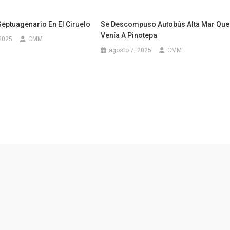
eptuagenario En El Ciruelo
Se Descompuso Autobús Alta Mar Que
Venía A Pinotepa
 2025
CMM
agosto 7, 2025
CMM