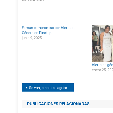
Firman compromiso por Alerta de
Género en Pinotepa
junio 9, 2025
Alerta de gén
enero 25, 20
Navegación
Se van jornaleros agrícolas de Pinotepa
de
PUBLICACIONES RELACIONADAS
entradas