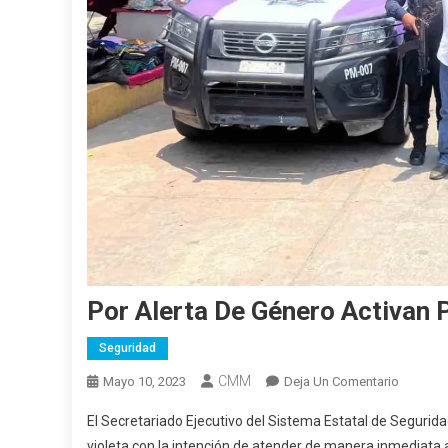
Por Alerta De Género Activan P
Seguridad
CMM
En
Mayo 10, 2023
Deja Un Comentario
Por
El Secretariado Ejecutivo del Sistema Estatal de Segurida
Alerta
violeta con la intención de atender de manera inmediata 