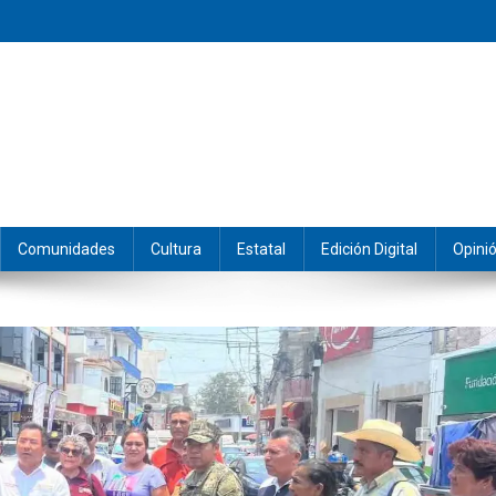
eramos y producimos la información.
Comunidades
Cultura
Estatal
Edición Digital
Opini