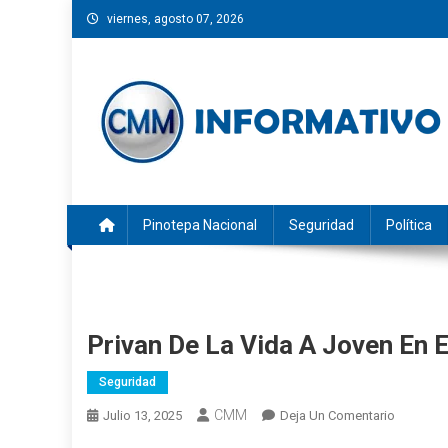
Saltar
viernes, agosto 07, 2026
al
contenido
CMM INFORMATIVO
Noticias de Pinotepa Nacional y la Costa de Oaxaca. Gen
Pinotepa Nacional
Seguridad
Política
Privan De La Vida A Joven En E
Seguridad
CMM
En
Julio 13, 2025
Deja Un Comentario
Privan