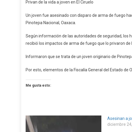
Privan de la vida a joven en El Ciruelo
De
La
Un joven fue asesinado con disparo de arma de fuego hace
Vida
Pinotepa Nacional, Oaxaca.
A
Joven
Según información de las autoridades de seguridad, los h
En
recibió los impactos de arma de fuego que lo privaron de
El
Ciruelo
Informaron que se trata de un joven originario de Pinotep
Por esto, elementos de la Fiscalía General del Estado de Oa
Me gusta esto:
Asesinan a jo
diciembre 24