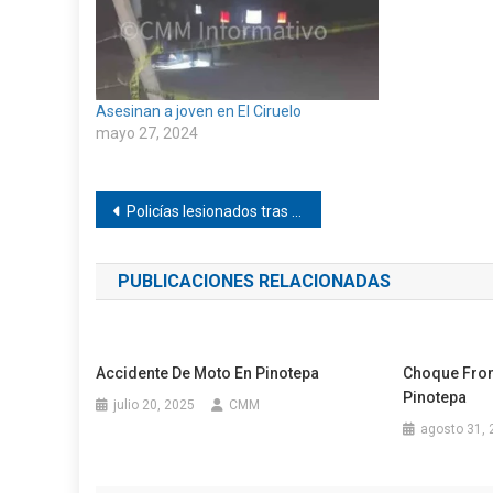
Asesinan a joven en El Ciruelo
mayo 27, 2024
Navegación
Policías lesionados tras choque en Pinotepa
de
PUBLICACIONES RELACIONADAS
entradas
Accidente De Moto En Pinotepa
Choque Fron
Pinotepa
julio 20, 2025
CMM
agosto 31, 