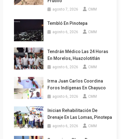
Frutillo
agosto 7, 2026
CMM
Tembló En Pinotepa
agosto 6, 2026
CMM
Tendrán Médico Las 24 Horas
En Morelos, Huazolotitlán
agosto 6, 2026
CMM
Irma Juan Carlos Coordina
Foros Indígenas En Chayuco
agosto 6, 2026
CMM
Inician Rehabilitación De
Drenaje En Las Lomas, Pinotepa
agosto 6, 2026
CMM