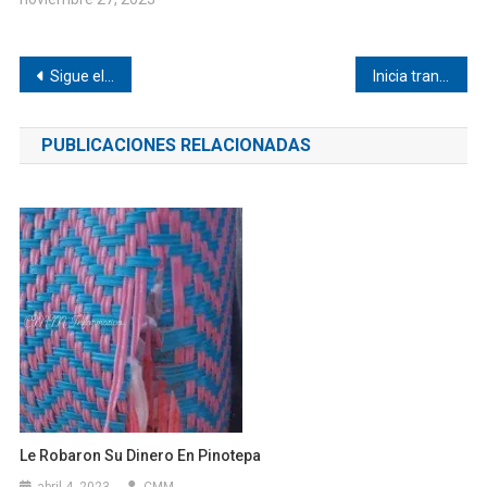
Navegación
Sigue el desabasto de gas LP en Pinotepa
Inicia transición de gobierno en Pinotepa
de
PUBLICACIONES RELACIONADAS
entradas
Le Robaron Su Dinero En Pinotepa