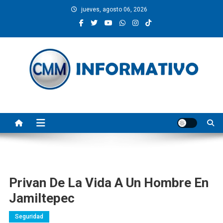
Saltar
jueves, agosto 06, 2026
al
contenido
CMM INFORMATIVO
Noticias de Pinotepa Nacional y la Costa de Oaxaca. Generamos y
producimos la información.
Privan De La Vida A Un Hombre En
Jamiltepec
Seguridad