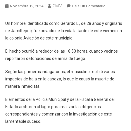
CMM
En
Noviembre 19, 2024
Deja Un Comentario
Privan
De
Un hombre identificado como Gerardo L., de 28 años y originario
La
de Jamiltepec, fue privado de la vida la tarde de este viernes en
Vida
la colonia Aviación de este municipio.
A
Un
El hecho ocurrió alrededor de las 18:50 horas, cuando vecinos
Hombre
reportaron detonaciones de arma de fuego.
En
Jamiltepec
Según las primeras indagatorias, el masculino recibió varios
impactos de bala en la cabeza, lo que le causó la muerte de
manera inmediata.
Elementos de la Policía Municipal y de la Fiscalía General del
Estado arribaron al lugar para realizar las diligencias
correspondientes y comenzar con la investigación de este
lamentable suceso.