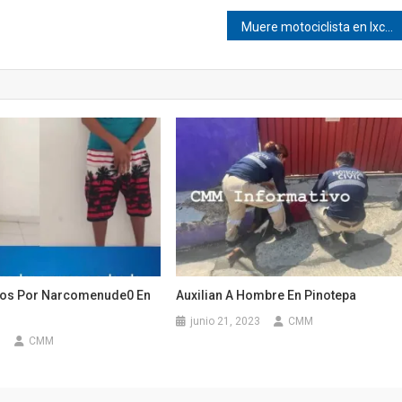
Muere motociclista en Ixcapa
Dos Por Narcomenude0 En
Auxilian A Hombre En Pinotepa
junio 21, 2023
CMM
6
CMM