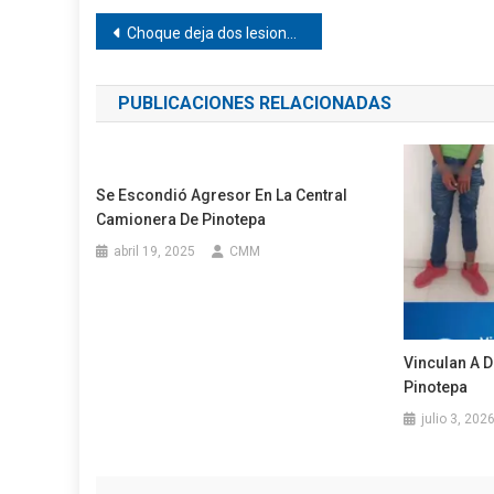
Navegación
Choque deja dos lesionados cerca de Pinotepa
de
PUBLICACIONES RELACIONADAS
entradas
Se Escondió Agresor En La Central
Camionera De Pinotepa
abril 19, 2025
CMM
Vinculan A 
Pinotepa
julio 3, 202