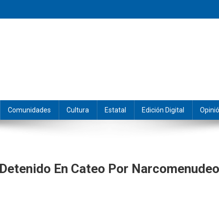
eramos y producimos la información.
Comunidades
Cultura
Estatal
Edición Digital
Opini
 Detenido En Cateo Por Narcomenude