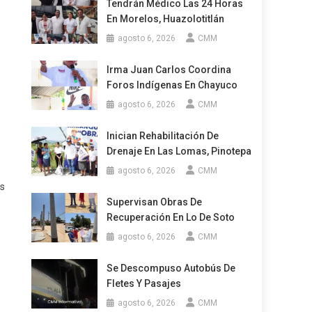
Tendrán Médico Las 24 Horas
En Morelos, Huazolotitlán
agosto 6, 2026
CMM
Irma Juan Carlos Coordina
Foros Indígenas En Chayuco
agosto 6, 2026
CMM
Inician Rehabilitación De
Drenaje En Las Lomas, Pinotepa
agosto 6, 2026
CMM
os
Supervisan Obras De
Recuperación En Lo De Soto
agosto 6, 2026
CMM
Se Descompuso Autobús De
Fletes Y Pasajes
agosto 6, 2026
CMM