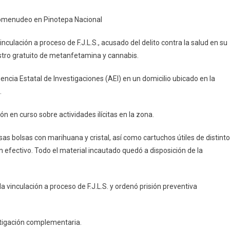
n
comenudeo en Pinotepa Nacional
o
nculación a proceso de F.J.L.S., acusado del delito contra la salud en su
stro gratuito de metanfetamina y cannabis.
e
do
encia Estatal de Investigaciones (AEI) en un domicilio ubicado en la
l.
ón en curso sobre actividades ilícitas en la zona.
enudeo
sas bolsas con marihuana y cristal, así como cartuchos útiles de distint
a
n efectivo. Todo el material incautado quedó a disposición de la
l
a vinculación a proceso de F.J.L.S. y ordenó prisión preventiva
estigación complementaria.