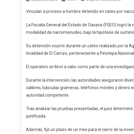
Vincula
Vinculan a proceso a hombre detenido en cateo por nar
A
Proces
La Fiscalía General del Estado de Oaxaca (FGEO) logró la vi
A
modalidad de narcomenudeo, bajo la hipótesis de sumini
Hombr
Deteni
Su detención ocurrió durante un cateo realizado por la Ag
En
localidad de El Carrizo, perteneciente a Pinotepa Naciona
Cateo
Por
El operativo se llevó a cabo como parte de una investigaci
Narcom
En
Durante la intervención, las autoridades aseguraron diver
Pinotep
calibres, básculas grameras, teléfonos móviles y dinero e
Naciona
autoridad competente.
Tras analizar las pruebas presentadas, el juez determinó l
justificada.
Además, fijó un plazo de un mes para el cierre de la inv