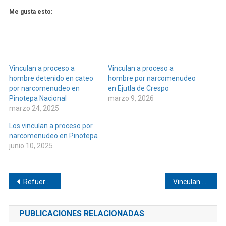
Me gusta esto:
Vinculan a proceso a
Vinculan a proceso a
hombre detenido en cateo
hombre por narcomenudeo
por narcomenudeo en
en Ejutla de Crespo
Pinotepa Nacional
marzo 9, 2026
marzo 24, 2025
Los vinculan a proceso por
narcomenudeo en Pinotepa
junio 10, 2025
Navegación
Refuerzan seguridad en Pinotepa de Don Luis con videovigilancia
Vinculan a proceso a ex presidenta de Santa María Huazolotitlán por tráfico de permisos de transporte
de
PUBLICACIONES RELACIONADAS
entradas