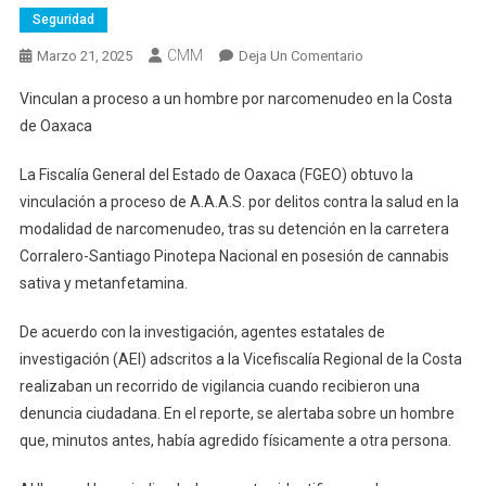
Seguridad
CMM
En
Marzo 21, 2025
Deja Un Comentario
Vinculan
Vinculan a proceso a un hombre por narcomenudeo en la Costa
A
de Oaxaca
Proceso
A
La Fiscalía General del Estado de Oaxaca (FGEO) obtuvo la
Un
vinculación a proceso de A.A.A.S. por delitos contra la salud en la
Hombre
modalidad de narcomenudeo, tras su detención en la carretera
Por
Narcomenudeo
Corralero-Santiago Pinotepa Nacional en posesión de cannabis
En
sativa y metanfetamina.
La
Costa
De acuerdo con la investigación, agentes estatales de
De
investigación (AEI) adscritos a la Vicefiscalía Regional de la Costa
Oaxaca
realizaban un recorrido de vigilancia cuando recibieron una
denuncia ciudadana. En el reporte, se alertaba sobre un hombre
que, minutos antes, había agredido físicamente a otra persona.