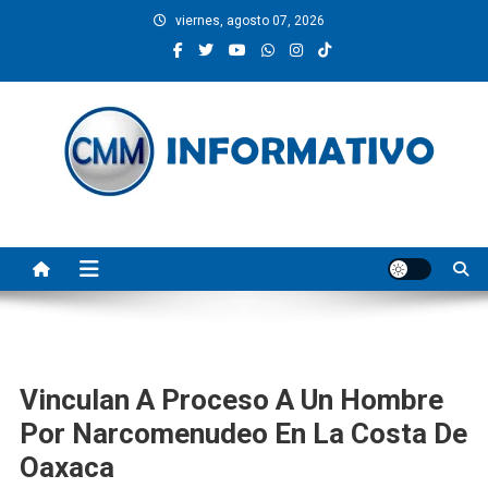
Saltar
viernes, agosto 07, 2026
al
contenido
CMM INFORMATIVO
Noticias de Pinotepa Nacional y la Costa de Oaxaca. Generamos y
producimos la información.
Vinculan A Proceso A Un Hombre
Por Narcomenudeo En La Costa De
Oaxaca