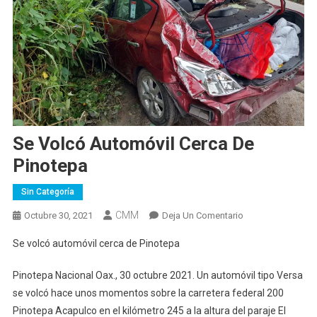
Se Volcó Automóvil Cerca De
Pinotepa
Sin Categoría
CMM
En
Octubre 30, 2021
Deja Un Comentario
Se
Se volcó automóvil cerca de Pinotepa
Volcó
Automóvil
Pinotepa Nacional Oax., 30 octubre 2021. Un automóvil tipo Versa
Cerca
se volcó hace unos momentos sobre la carretera federal 200
De
Pinotepa Acapulco en el kilómetro 245 a la altura del paraje El
Pinotepa