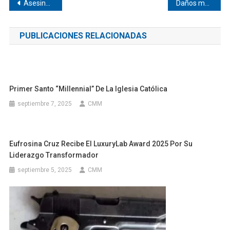
Navegación
Asesinan a masculino en Pinotepa
Daños materiales dejó carambola en Pinotepa
de
PUBLICACIONES RELACIONADAS
entradas
Primer Santo “millennial” De La Iglesia Católica
septiembre 7, 2025
CMM
Eufrosina Cruz Recibe El LuxuryLab Award 2025 Por Su
Liderazgo Transformador
septiembre 5, 2025
CMM