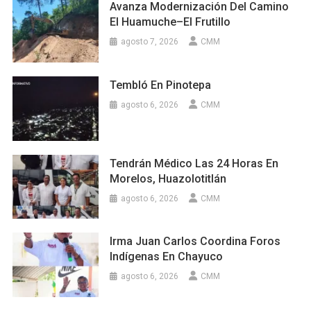
Avanza Modernización Del Camino
El Huamuche–El Frutillo
agosto 7, 2026
CMM
Tembló En Pinotepa
agosto 6, 2026
CMM
Tendrán Médico Las 24 Horas En
Morelos, Huazolotitlán
agosto 6, 2026
CMM
Irma Juan Carlos Coordina Foros
Indígenas En Chayuco
agosto 6, 2026
CMM