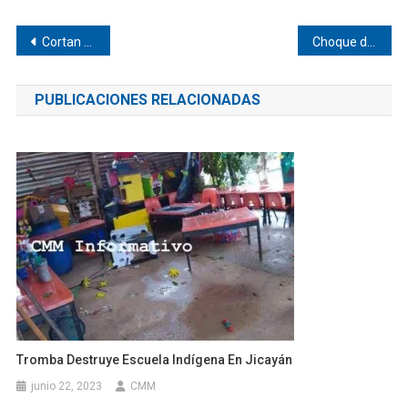
Navegación
Cortan señal móvil en agencia de Jicayan
Choque de motos deja dos lesionadas en Pinotepa
de
PUBLICACIONES RELACIONADAS
entradas
Tromba Destruye Escuela Indígena En Jicayán
junio 22, 2023
CMM