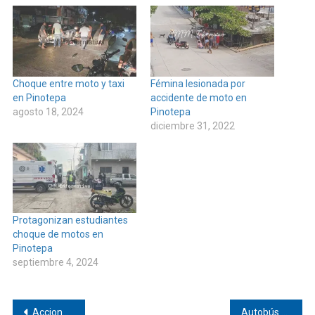
Choque entre moto y taxi
Fémina lesionada por
en Pinotepa
accidente de moto en
agosto 18, 2024
Pinotepa
diciembre 31, 2022
Protagonizan estudiantes
choque de motos en
Pinotepa
septiembre 4, 2024
Navegación
Acciones del nuevo gobierno en Huaxpaltepec
Autobús se descompuso y cancelan viaje a Oaxaca de Pinotepa