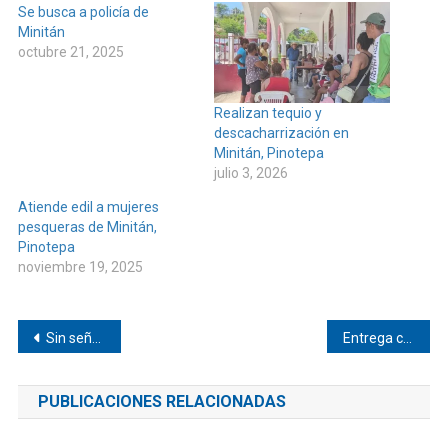
Se busca a policía de
Minitán
octubre 21, 2025
Realizan tequio y
descacharrización en
Minitán, Pinotepa
julio 3, 2026
Atiende edil a mujeres
pesqueras de Minitán,
Pinotepa
noviembre 19, 2025
Navegación
Sin señal móvil en Mechoacán
Entrega canastas alimentarias a familias vulnerables de Mechoacán
de
PUBLICACIONES RELACIONADAS
entradas