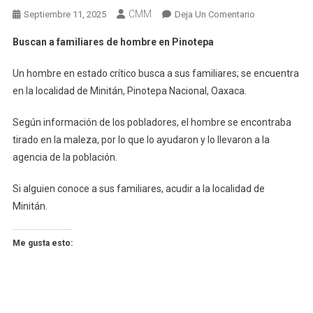
CMM
En
Septiembre 11, 2025
Deja Un Comentario
Buscan
Buscan a familiares de hombre en Pinotepa
A
Familiares
Un hombre en estado crítico busca a sus familiares; se encuentra
De
en la localidad de Minitán, Pinotepa Nacional, Oaxaca.
Hombre
En
Según información de los pobladores, el hombre se encontraba
Pinotepa
tirado en la maleza, por lo que lo ayudaron y lo llevaron a la
agencia de la población.
Si alguien conoce a sus familiares, acudir a la localidad de
Minitán.
Me gusta esto: