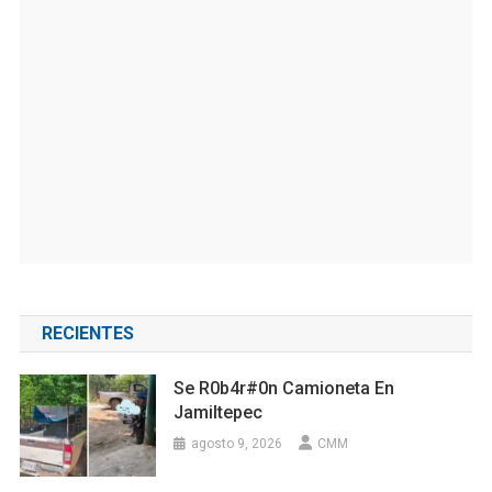
RECIENTES
Se R0b4r#0n Camioneta En
Jamiltepec
agosto 9, 2026
CMM