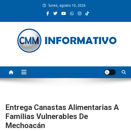
Saltar
lunes, agosto 10, 2026
al
contenido
CMM INFORMATIVO
Noticias de Pinotepa Nacional y la Costa de Oaxaca. Generamos y
producimos la información.
Entrega Canastas Alimentarias A
Familias Vulnerables De
Mechoacán