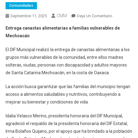
Comunidades
CMM
En
Septiembre 11, 2025
Deja Un Comentario
Entrega
Entrega canastas alimentarias a familias vulnerables de
Canastas
Mechoacán
Alimentarias
A
El DIF Municipal realizó la entrega de canastas alimentarias a los
Familias
grupos más vulnerables de la comunidad, entre ellos madres
Vulnerables
solteras, viudas, personas con discapacidad y adultos mayores
De
Mechoacán
de Santa Catarina Mechoacán, en la costa de Oaxaca.
La acción busca garantizar que las familias del municipio tengan
acceso a alimentos saludables y nutritivos, contribuyendo a
mejorar su bienestar y condiciones de vida.
Idalia Velasco Merino, presidenta honoraria del DIF Municipal,
agradeció el respaldo de la presidenta honoraria del DIF Estatal,
Irma Bolaños Quijano, por el apoyo que ha brindado a la población