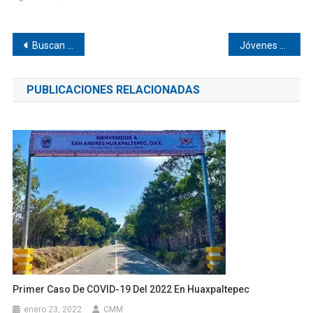
Navegación
Buscan a familiares de hombre en Pinotepa
Jóvenes costeños participan en Congreso Juvenil en Oaxaca
de
PUBLICACIONES RELACIONADAS
entradas
Primer Caso De COVID-19 Del 2022 En Huaxpaltepec
enero 23, 2022
CMM