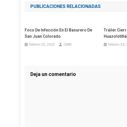
PUBLICACIONES RELACIONADAS
entradas
Foco De Infección En El Basurero De
Tráiler Cier
San Juan Colorado
Huazolotitlá
febrero 20, 2025
CMM
febrero 24,
Deja un comentario