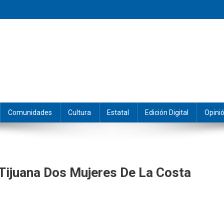
eramos y producimos la información.
Comunidades
Cultura
Estatal
Edición Digital
Opini
Tijuana Dos Mujeres De La Costa
33n