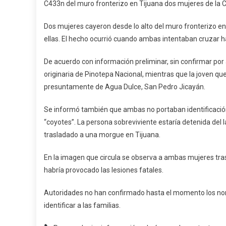
C433n del muro fronterizo en Tijuana dos mujeres de la 
Del
Mu
Dos mujeres cayeron desde lo alto del muro fronterizo en 
Fro
ellas. El hecho ocurrió cuando ambas intentaban cruzar h
En
Tij
De acuerdo con información preliminar, sin confirmar por a
Do
originaria de Pinotepa Nacional, mientras que la joven qu
Mu
presuntamente de Agua Dulce, San Pedro Jicayán.
De
La
Se informó también que ambas no portaban identificació
Co
“coyotes”. La persona sobreviviente estaría detenida del 
trasladado a una morgue en Tijuana.
En la imagen que circula se observa a ambas mujeres tras
habría provocado las lesiones fatales.
Autoridades no han confirmado hasta el momento los nomb
identificar a las familias.