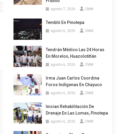
Frutillo
agosto 7, 2026
CMM
Tembló En Pinotepa
agosto 6, 2026
CMM
Tendrán Médico Las 24 Horas
En Morelos, Huazolotitlán
agosto 6, 2026
CMM
Irma Juan Carlos Coordina
Foros Indígenas En Chayuco
agosto 6, 2026
CMM
Inician Rehabilitación De
Drenaje En Las Lomas, Pinotepa
agosto 6, 2026
CMM