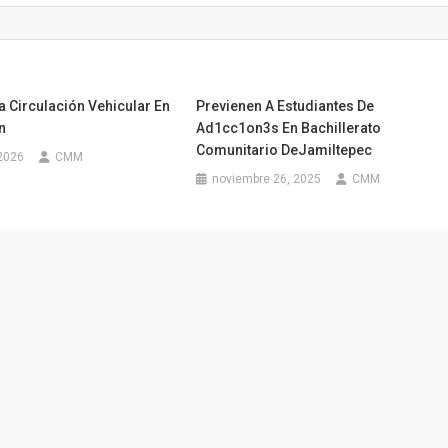
ra Circulación Vehicular En
Previenen A Estudiantes De
n
Ad1cc1on3s En Bachillerato
Comunitario DeJamiltepec
 2026
CMM
noviembre 26, 2025
CMM