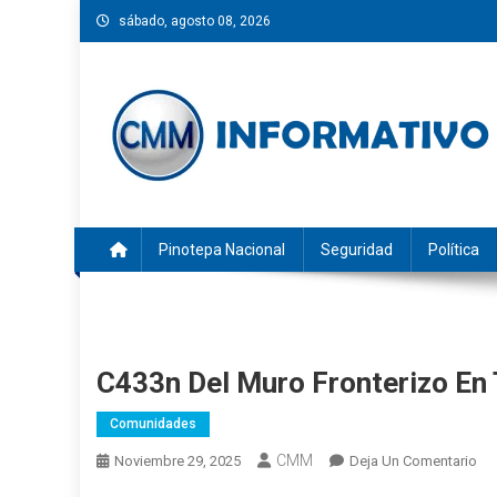
Saltar
sábado, agosto 08, 2026
al
contenido
CMM INFORMATIVO
Noticias de Pinotepa Nacional y la Costa de Oaxaca. Gen
Pinotepa Nacional
Seguridad
Política
C433n Del Muro Fronterizo En 
Comunidades
CMM
En
Noviembre 29, 2025
Deja Un Comentario
C4