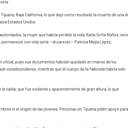
Costa
ro
Tijuana, Baja California, lo que dejó como resultado la muerte de una d
nterizo
acia Estados Unidos.
uana
utoridades, la mujer que habría perdido la vida, Karla Sofía Núñez, serí
s
e permaneció con vida sería —al parecer— Patricia Mejía López,
jeres
n oficial, pues sus documentos habrían quedado en manos de los
sta
lado estadounidense, mientras que el cuerpo de la fallecida habría sido
 la caída, que fue evidente y aparentemente de gran altura, lo que
res ni el origen de las jóvenes. Personas en Tijuana piden apoyo par