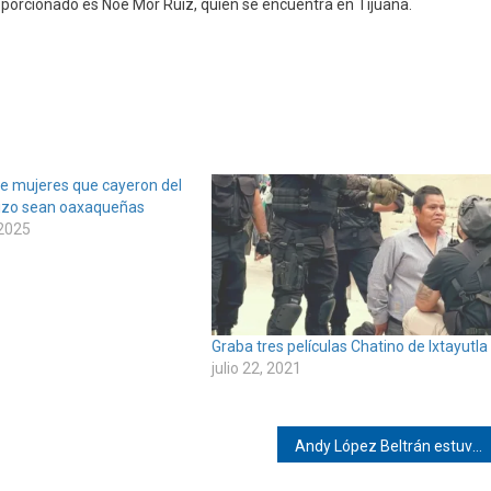
porcionado es Noe Mor Ruiz, quien se encuentra en Tijuana.
e mujeres que cayeron del
izo sean oaxaqueñas
 2025
Graba tres películas Chatino de Ixtayutla
julio 22, 2021
Andy López Beltrán estuvo en Oaxaca