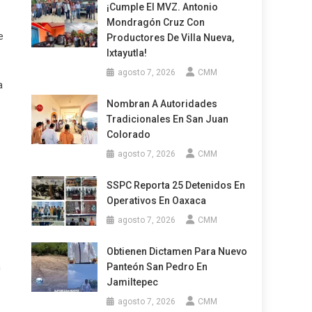
¡Cumple El MVZ. Antonio
Mondragón Cruz Con
e
Productores De Villa Nueva,
Ixtayutla!
agosto 7, 2026
CMM
a
Nombran A Autoridades
Tradicionales En San Juan
Colorado
agosto 7, 2026
CMM
SSPC Reporta 25 Detenidos En
Operativos En Oaxaca
agosto 7, 2026
CMM
Obtienen Dictamen Para Nuevo
a
Panteón San Pedro En
Jamiltepec
agosto 7, 2026
CMM