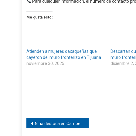
Para cualquier información, el número de contacto pro
Me gusta esto:
Atienden a mujeres oaxaqueñas que
Descartan qu
cayeron del muro fronterizo en Tijuana
muro fronter
noviembre 30, 2025
diciembre 2,
Navegación
Niña destaca en Campeonato de Taekwondo
de