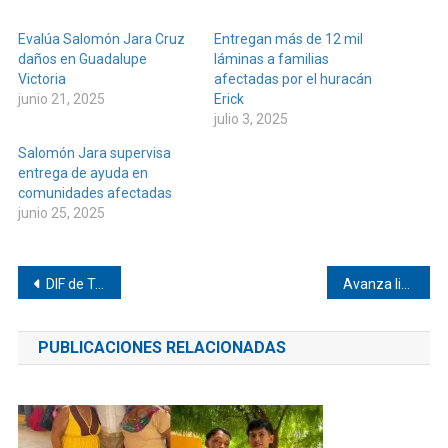
Evalúa Salomón Jara Cruz
Entregan más de 12 mil
daños en Guadalupe
láminas a familias
Victoria
afectadas por el huracán
junio 21, 2025
Erick
julio 3, 2025
Salomón Jara supervisa
entrega de ayuda en
comunidades afectadas
junio 25, 2025
Navegación
DIF de Tututepec lleva ayuda a El Tlacuache
Avanza limpieza en 42 comunidades de la Costa
de
PUBLICACIONES RELACIONADAS
entradas