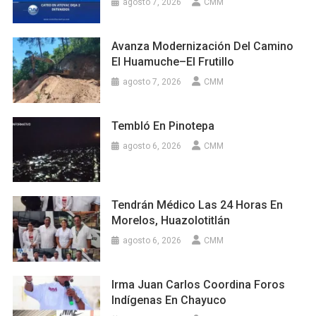
agosto 7, 2026
CMM
Avanza Modernización Del Camino
El Huamuche–El Frutillo
agosto 7, 2026
CMM
Tembló En Pinotepa
agosto 6, 2026
CMM
Tendrán Médico Las 24 Horas En
Morelos, Huazolotitlán
agosto 6, 2026
CMM
Irma Juan Carlos Coordina Foros
Indígenas En Chayuco