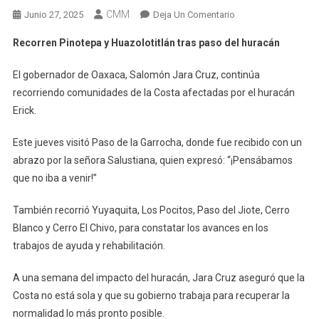
CMM
En
Junio 27, 2025
Deja Un Comentario
Recorren
Recorren Pinotepa y Huazolotitlán tras paso del huracán
Pinotepa
Y
El gobernador de Oaxaca, Salomón Jara Cruz, continúa
Huazolotitlán
recorriendo comunidades de la Costa afectadas por el huracán
Tras
Erick.
Paso
Del
Este jueves visitó Paso de la Garrocha, donde fue recibido con un
Huracán
abrazo por la señora Salustiana, quien expresó: “¡Pensábamos
que no iba a venir!”
También recorrió Yuyaquita, Los Pocitos, Paso del Jiote, Cerro
Blanco y Cerro El Chivo, para constatar los avances en los
trabajos de ayuda y rehabilitación.
A una semana del impacto del huracán, Jara Cruz aseguró que la
Costa no está sola y que su gobierno trabaja para recuperar la
normalidad lo más pronto posible.