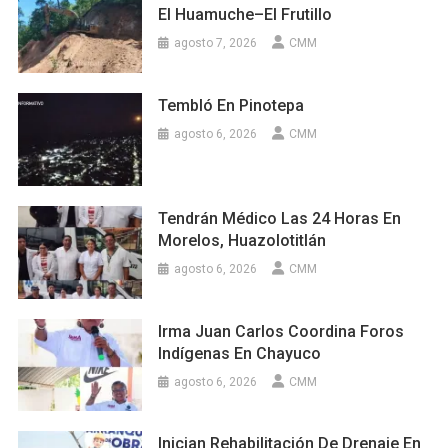
El Huamuche–El Frutillo
agosto 7, 2026
CMM
Tembló En Pinotepa
agosto 6, 2026
CMM
Tendrán Médico Las 24 Horas En
Morelos, Huazolotitlán
agosto 6, 2026
CMM
Irma Juan Carlos Coordina Foros
Indígenas En Chayuco
agosto 6, 2026
CMM
Inician Rehabilitación De Drenaje En