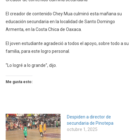
De
Contenido
El creador de contenido Chey Mua culminó esta mañana su
Culmina
educación secundaria en la localidad de Santo Domingo
Secundaria
Armenta, en la Costa Chica de Oaxaca.
El joven estudiante agradeció a todos el apoyo, sobre todo a su
familia, para este logro personal.
“Lo logré a lo grande”, dijo.
Me gusta esto:
Despiden a director de
secundaria de Pinotepa
octubre 1, 2025