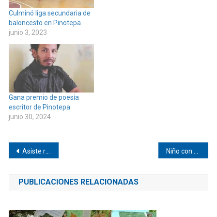
Culminó liga secundaria de
baloncesto en Pinotepa
junio 3, 2023
Gana premio de poesía
escritor de Pinotepa
junio 30, 2024
Navegación
Asiste regidora a clausura en Pinotepa
Niño con heterocromía culmina kínder en Los Pocitos
de
PUBLICACIONES RELACIONADAS
entradas