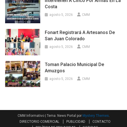
Intervienen A Cinco Por Armas En La
Costa
agosto 5, 2026
CMM
Fonart Registrará A Artesanos De
San Juan Colorado
agosto 5, 2026
CMM
Toman Palacio Municipal De
Amuzgos
agosto 5, 2026
CMM
CMM Informativo
|
Tema: News Portal por
Mystery Themes
.
DIRECTORIO COMERCIAL
PUBLICIDAD
CONTACTO