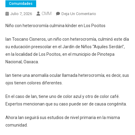
Comunidades
CMM
En
Julio 7, 2026
Deja Un Comentario
Niño
Niño con heterocromía culmina kínder en Los Pocitos
Con
Heterocromía
Ian Toscano Cisneros, un niño con heterocromía, culminó este día
Culmina
su educación preescolar en el Jardín de Niños “Aquiles Serdán”,
Kínder
en la localidad de Los Pocitos, en el municipio de Pinotepa
En
Nacional, Oaxaca.
Los
Pocitos
Ian tiene una anomalía ocular llamada heterocromía; es decir, sus
ojos tienen colores diferentes.
En el caso de Ian, tiene uno de color azul y otro de color café.
Expertos mencionan que su caso puede ser de causa congénita.
Ahora Ian seguirá sus estudios de nivel primaria en la misma
comunidad.