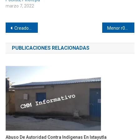
marzo 7, 2022
Navegación
Creador de contenido culmina secundaria
Menor r0b4b#4 en la feria de Jicayán
de
PUBLICACIONES RELACIONADAS
entradas
Abuso De Autoridad Contra Indígenas En Ixtayutla