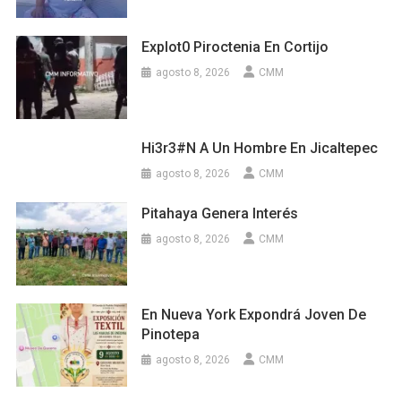
Explot0 Piroctenia En Cortijo
agosto 8, 2026
CMM
Hi3r3#n A Un Hombre En Jicaltepec
agosto 8, 2026
CMM
Pitahaya Genera Interés
agosto 8, 2026
CMM
En Nueva York Expondrá Joven De
Pinotepa
agosto 8, 2026
CMM