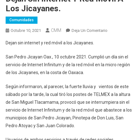
Los Jicayanes.
Comunidades
CMM
En
Octubre 10, 2021
Deja Un Comentario
Dejan
Dejan sin internet y red móvil a los Jicayanes.
Sin
Internet
San Pedro Jicayan Oax., 10 octubre 2021. Cumplió un día sin el
Y
servicio de Internet Infinitum y de la red móvil en la micro región
Red
de los Jicayanes, en la costa de Oaxaca.
Móvil
A
Según informaron, al parecer, la fuerte lluvia y vientos de este
Los
sábado por la tarde, la cual tiró los postes de TELMEX a la altura
Jicayanes.
de San Miguel Tlacamama, provocó que se interrumpiera sin el
servicio de Internet Infinitum y de la red móvil que abastece a los
municipios de San Pedro Jicayan, Pinotepa de Don Luis, San
Pedro Atoyac y San Juan Colorado.
Usuarios de ambos servicios a través de redes sociales,